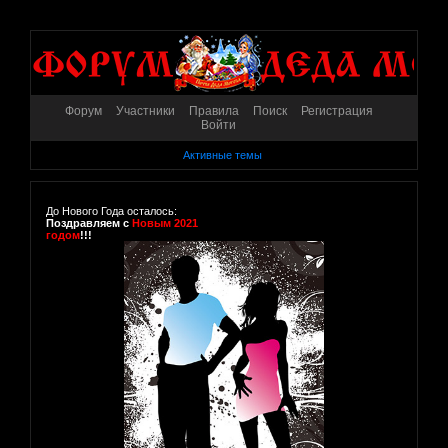
Форум
Участники
Правила
Поиск
Регистрация
Войти
Активные темы
До Нового Года осталось:
Поздравляем с
Новым 2021
годом
!!!