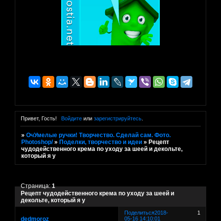
Привет, Гость!
Войдите
или
зарегистрируйтесь
.
»
ОчУмелые ручки! Творчество. Сделай сам. Фото.
Photoshop/
»
Поделки, творчество и идеи
»
Рецепт
чудодейственного крема по уходу за шеей и декольте,
который я у
Страница:
1
Рецепт чудодейственного крема по уходу за шеей и
декольте, который я у
Поделиться
2018-
1
dedmoroz
05-16 14:10:01