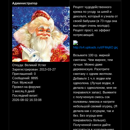
Администратор
Рецепт чудодейственного
крема по уходу за шеей и
декольте, который я узнала от
своей бабушки (в 73 года она
выглядит очень молодо).
Рецепт прост, но эффект
потрясающий.
Возьмите 100 гр. жирной
сметаны. Чем жирнее, тем
лучше. Можно даже
Откуда:
Великий Устюг
деревенскую. Разотрите
Зарегистрирован
: 2013-03-27
Приглашений:
0
сметану с одним желтком.
Сообщений:
8895
Добавьте 1 ч.л. водки или
Пол:
Мужской
одеколона. (Лучше водки, я
Провел на форуме:
делала с одеколоном, мне не
1 месяц 6 дней
понравился запах). Выжмите
Последний визит:
с полученную смесь сок
2026-08-02 16:33:08
половины лимона и натрите
небольшой свежий огурец. (Я
делала как с огурцом, так и
без. Без огурца мне
понравилось больше).
Полученной смеси дайте
настояться в холодильнике