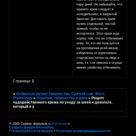
пару дней. Не забывайте, что
хранить крем следует в
холодильнике, в закрытой
баночке. Доставать крем
нужно отдельной, чистой
ложкой, чтобы он не
испортился. Этот крем ещё
хорош тем, что он отбеливает
кожу. Те, кто им пользуется
на протяжении всей жизни,
избавлены от коричневых
старческих пятен на лице и
шеи, т.к. сок лимона и огурца
имеют свойства отбеливать.
Страница:
1
»
ОчУмелые ручки! Творчество. Сделай сам. Фото.
Photoshop/
»
Поделки, творчество и идеи
»
Рецепт
чудодейственного крема по уходу за шеей и декольте,
который я у
© 2000 Сервис форумов «
LiFeForums
»
Создать форум бесплатно
*
Пожаловаться на форум
*
Политика конфиденциальности