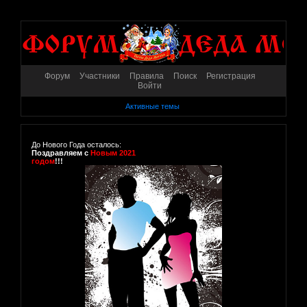
Форум
Участники
Правила
Поиск
Регистрация
Войти
Активные темы
До Нового Года осталось:
Поздравляем с
Новым 2021
годом
!!!