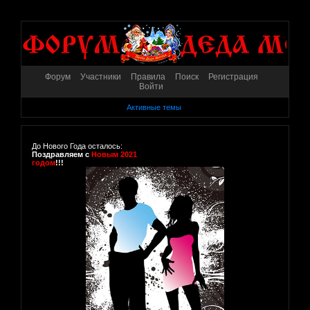
Форум
Участники
Правила
Поиск
Регистрация
Войти
Активные темы
До Нового Года осталось:
Поздравляем с
Новым 2021
годом
!!!