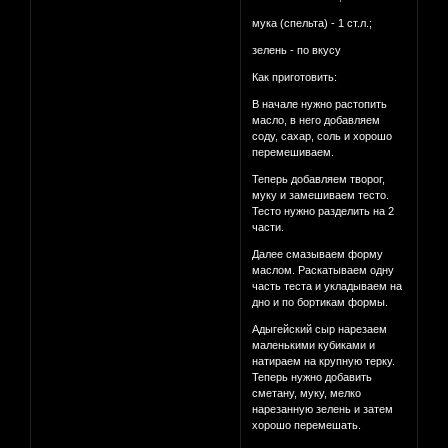
мука (спельта) - 1 ст.л.;
зелень - по вкусу
Как приготовить:
В начале нужно растопить
масло, в него добавляем
соду, сахар, соль и хорошо
перемешиваем.
Теперь добавляем творог,
муку и замешиваем тесто.
Тесто нужно разделить на 2
части.
Далее смазываем форму
маслом. Раскатываем одну
часть теста и укладываем на
дно и по бортикам формы.
Адыгейский сыр нарезаем
маленькими кубиками и
натираем на крупную терку.
Теперь нужно добавить
сметану, муку, мелко
нарезанную зелень и затем
хорошо перемешать.