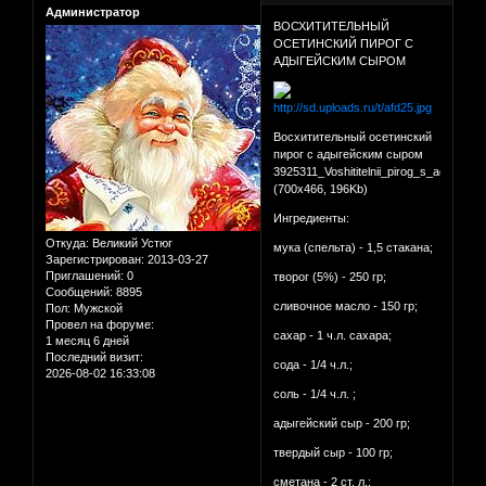
Администратор
ВОСХИТИТЕЛЬНЫЙ
ОСЕТИНСКИЙ ПИРОГ С
АДЫГЕЙСКИМ СЫРОМ
Восхитительный осетинский
пирог с адыгейским сыром
3925311_Voshititelnii_pirog_s_adigeiski
(700x466, 196Kb)
Ингредиенты:
Откуда:
Великий Устюг
мука (спельта) - 1,5 стакана;
Зарегистрирован
: 2013-03-27
Приглашений:
0
творог (5%) - 250 гр;
Сообщений:
8895
сливочное масло - 150 гр;
Пол:
Мужской
Провел на форуме:
сахар - 1 ч.л. сахара;
1 месяц 6 дней
Последний визит:
сода - 1/4 ч.л.;
2026-08-02 16:33:08
соль - 1/4 ч.л. ;
адыгейский сыр - 200 гр;
твердый сыр - 100 гр;
сметана - 2 ст. л.;