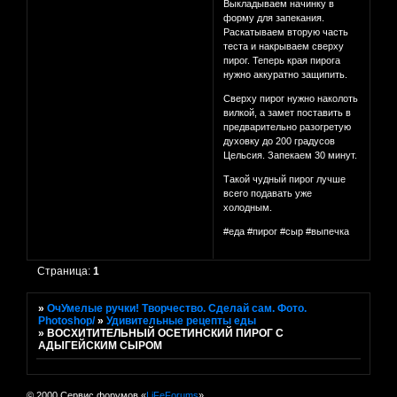
Выкладываем начинку в
форму для запекания.
Раскатываем вторую часть
теста и накрываем сверху
пирог. Теперь края пирога
нужно аккуратно защипить.
Сверху пирог нужно наколоть
вилкой, а замет поставить в
предварительно разогретую
духовку до 200 градусов
Цельсия. Запекаем 30 минут.
Такой чудный пирог лучше
всего подавать уже
холодным.
#еда #пирог #сыр #выпечка
Страница:
1
»
ОчУмелые ручки! Творчество. Сделай сам. Фото.
Photoshop/
»
Удивительные рецепты еды
»
ВОСХИТИТЕЛЬНЫЙ ОСЕТИНСКИЙ ПИРОГ С
АДЫГЕЙСКИМ СЫРОМ
© 2000 Сервис форумов «
LiFeForums
»