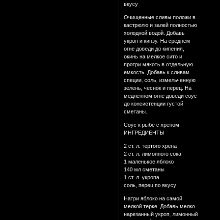
вкусу
Очищенные сливы положи в
кастрюлю и залей полностью
холодной водой. Добавь
укроп и кинзу. На среднем
огне доведи до кипения,
окинь на мелкое сито и
протри мякоть в отдельную
емкость. Добавь к сливам
специи, соль, измельченную
зелень, чеснок и перец. На
медленном огне доведи соус
до консистенции густой
сметаны.
Соус к рыбе с хреном
ИНГРЕДИЕНТЫ
2 ст. л. тертого хрена
2 ст. л. лимонного сока
1 маленькое яблоко
140 мл сметаны
1 ст. л. укропа
соль, перец по вкусу
Натри яблоко на самой
мелкой терке. Добавь мелко
нарезанный укроп, лимонный