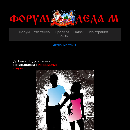
Форум
Участники
Правила
Поиск
Регистрация
Войти
Активные темы
До Нового Года осталось:
Поздравляем с
Новым 2021
годом
!!!