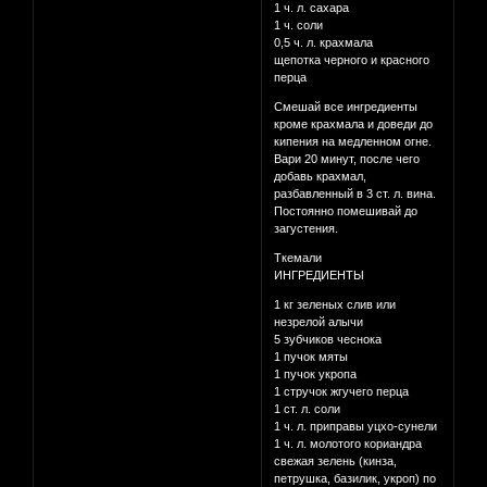
1 ч. л. сахара
1 ч. соли
0,5 ч. л. крахмала
щепотка черного и красного
перца
Смешай все ингредиенты
кроме крахмала и доведи до
кипения на медленном огне.
Вари 20 минут, после чего
добавь крахмал,
разбавленный в 3 ст. л. вина.
Постоянно помешивай до
загустения.
Ткемали
ИНГРЕДИЕНТЫ
1 кг зеленых слив или
незрелой алычи
5 зубчиков чеснока
1 пучок мяты
1 пучок укропа
1 стручок жгучего перца
1 ст. л. соли
1 ч. л. приправы уцхо-сунели
1 ч. л. молотого кориандра
свежая зелень (кинза,
петрушка, базилик, укроп) по