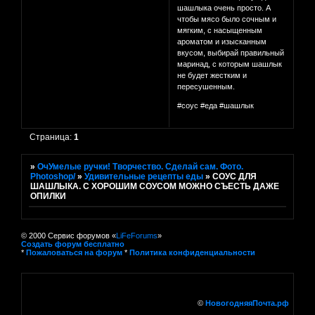
шашлыка очень просто. А
чтобы мясо было сочным и
мягким, с насыщенным
ароматом и изысканным
вкусом, выбирай правильный
маринад, с которым шашлык
не будет жестким и
пересушенным.
#соус #еда #шашлык
Страница:
1
»
ОчУмелые ручки! Творчество. Сделай сам. Фото.
Photoshop/
»
Удивительные рецепты еды
»
СОУС ДЛЯ
ШАШЛЫКА. С ХОРОШИМ СОУСОМ МОЖНО СЪЕСТЬ ДАЖЕ
ОПИЛКИ
© 2000 Сервис форумов «
LiFeForums
»
Создать форум бесплатно
*
Пожаловаться на форум
*
Политика конфиденциальности
©
НовогодняяПочта.рф