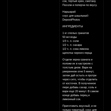
сок, тертый хрен, сметану.
Посоли и поперчи по вкусу.
Наршараб
соус для шашлыка©
DepositPhotos
ИНГРЕДИЕНТЫ
1 кг спелых гранатов
50 мл воды
1/3 ч. л. соли
1/2 ч. л. сахара
1/2 ч. л. сока лимона
щепотка черного перца
Отдели зерна граната и
положи их в кастрюлю с
толстым дном. Вари на
умеренном огне 5 минут,
затем дай остыть и протри
через сито, чтобы отделить
от косточек. В полученное
пюре добавь сахар, соль и
вари еще 20 минут. В самом
конце добавь перец и
лимонный сок.
Приготовить вкусный, и не
только томатный, соус для