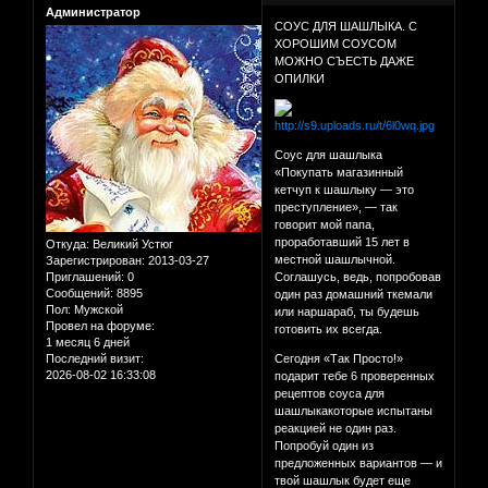
Администратор
СОУС ДЛЯ ШАШЛЫКА. С
ХОРОШИМ СОУСОМ
МОЖНО СЪЕСТЬ ДАЖЕ
ОПИЛКИ
Соус для шашлыка
«Покупать магазинный
кетчуп к шашлыку — это
преступление», — так
говорит мой папа,
проработавший 15 лет в
Откуда:
Великий Устюг
местной шашлычной.
Зарегистрирован
: 2013-03-27
Приглашений:
0
Соглашусь, ведь, попробовав
Сообщений:
8895
один раз домашний ткемали
Пол:
Мужской
или наршараб, ты будешь
Провел на форуме:
готовить их всегда.
1 месяц 6 дней
Последний визит:
Сегодня «Так Просто!»
2026-08-02 16:33:08
подарит тебе 6 проверенных
рецептов соуса для
шашлыкакоторые испытаны
реакцией не один раз.
Попробуй один из
предложенных вариантов — и
твой шашлык будет еще