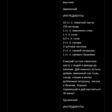
вкуснее!
Армянский
ИНГРЕДИЕНТЫ
10 ст. л. томатной пасты
150 мл воды
1 ст. л. лимонного сока
1 ч. л. соли
0,5 ч. л. соли
2 ст. л. сахара
3 зубчика чеснока
2 ст. л. свежей петрушки
1 ст. л. свежего базилика
Смешай густую томатную
пасту с водой и доведи до
кипения. Дай немного остыть,
добавь лимонный сок, соль,
сахар, специи и мелко
рубленные петрушку, чеснок
и базилик. Хорошо
перемешай и дай настояться
30 минут.
Грузинский
ИНГРЕДИЕНТЫ