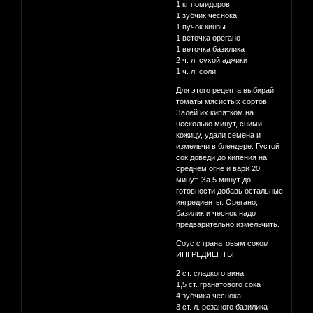
1 кг помидоров
1 зубчик чеснока
1 пучок кинзы
1 веточка орегано
1 веточка базилика
2 ч. л. сухой аджики
1 ч. л. соли
Для этого рецепта выбирай
томаты мясистых сортов.
Залей их кипятком на
несколько минут, сними
кожицу, удали семена и
измельчи в блендере. Густой
сок доведи до кипения на
среднем огне и вари 20
минут. За 5 минут до
готовности добавь остальные
ингредиенты. Орегано,
базилик и чеснок надо
предварительно измельчить.
Соус с гранатовым соком
ИНГРЕДИЕНТЫ
2 ст. сладкого вина
1,5 ст. гранатового сока
4 зубчика чеснока
3 ст. л. резаного базилика