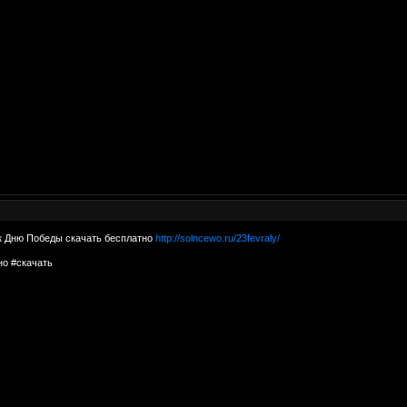
к Дню Победы скачать бесплатно
http://solncewo.ru/23fevraly/
но #скачать