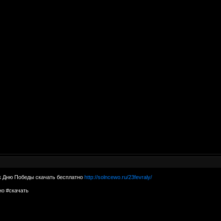
к Дню Победы скачать бесплатно
http://solncewo.ru/23fevraly/
но #скачать