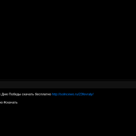
к Дню Победы скачать бесплатно
http://solncewo.ru/23fevraly/
но #скачать