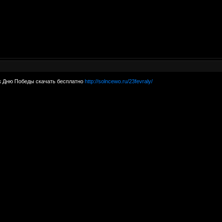
к Дню Победы скачать бесплатно
http://solncewo.ru/23fevraly/