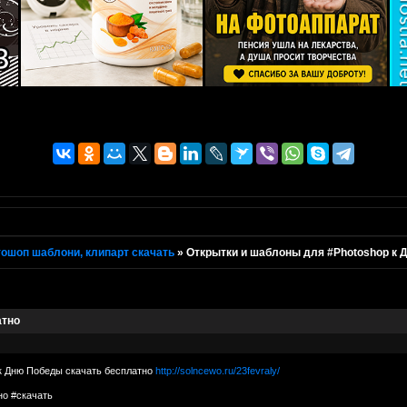
ошоп шаблони, клипарт скачать
»
Открытки и шаблоны для #Photoshop к 
атно
к Дню Победы скачать бесплатно
http://solncewo.ru/23fevraly/
но #скачать