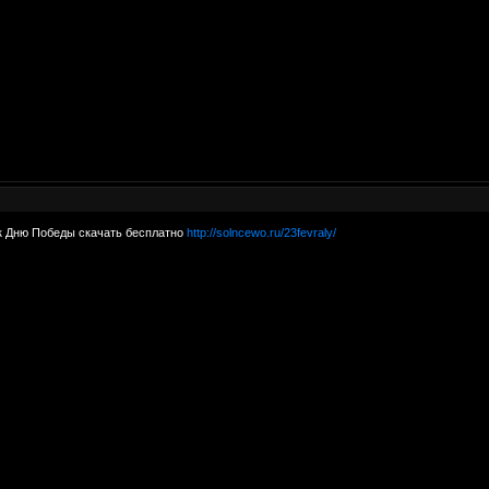
к Дню Победы скачать бесплатно
http://solncewo.ru/23fevraly/