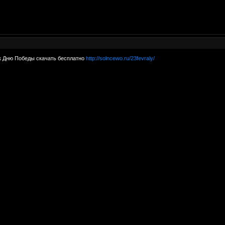
к Дню Победы скачать бесплатно
http://solncewo.ru/23fevraly/