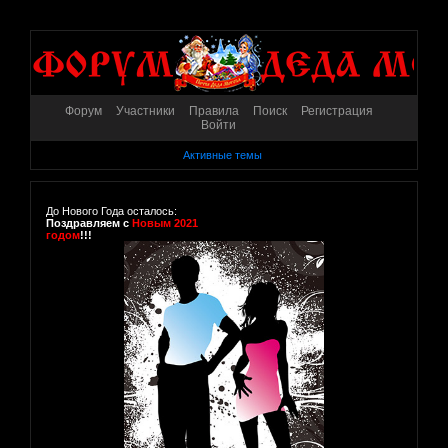
Форум
Участники
Правила
Поиск
Регистрация
Войти
Активные темы
До Нового Года осталось:
Поздравляем с
Новым 2021
годом
!!!