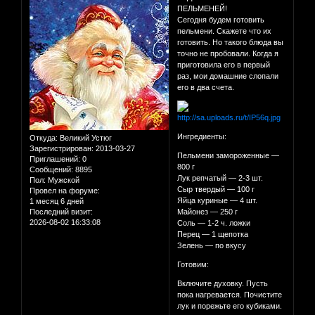
ПЕЛЬМЕНЕЙ!
Сегодня будем готовить
пельмени. Скажете что их
готовить. Но такого блюда вы
точно не пробовали. Когда я
приготовила его в первый
раз, мои домашние слопали
его в два счета.
Ингредиенты:
Откуда:
Великий Устюг
Зарегистрирован
: 2013-03-27
Пельмени замороженные —
Приглашений:
0
800 г
Сообщений:
8895
Лук репчатый — 2-3 шт.
Пол:
Мужской
Сыр твердый — 100 г
Провел на форуме:
Яйца куриные — 4 шт.
1 месяц 6 дней
Последний визит:
Майонез — 250 г
2026-08-02 16:33:08
Соль — 1-2 ч. ложки
Перец — 1 щепотка
Зелень — по вкусу
Готовим:
Включите духовку. Пусть
пока нагревается. Почистите
лук и порежьте его кубиками.