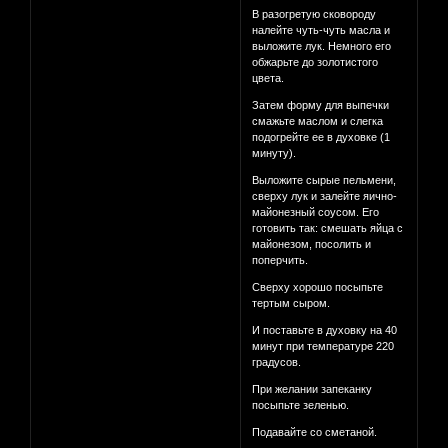
В разогретую сковороду
налейте чуть-чуть масла и
выложите лук. Немного его
обжарьте до золотистого
цвета.
Затем форму для выпечки
смажьте маслом и слегка
подогрейте ее в духовке (1
минуту).
Выложите сырые пельмени,
сверху лук и залейте яично-
майонезный соусом. Его
готовить так: смешать яйца с
майонезом, посолить и
поперчить.
Сверху хорошо посыпьте
тертым сыром.
И поставьте в духовку на 40
минут при температуре 220
градусов.
При желании запеканку
посыпьте зеленью.
Подавайте со сметаной.