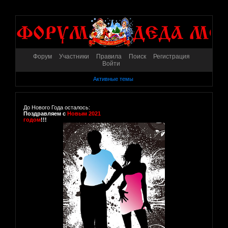
Форум
Участники
Правила
Поиск
Регистрация
Войти
Активные темы
До Нового Года осталось:
Поздравляем с
Новым 2021
годом
!!!