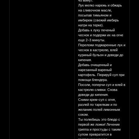
45 минут.
Лук мелко нарежь и обжарь
на сливочном масле,
посыпав тимьяном и
имбирем (свежий имбирь
натри на терке).
Добавь к луку печеный
чеснок и подержи их на огне
еще 2–3 минуты.
Переложи поджаренные лук и
чеснок в кастрюлю, влей
куриный бульон и доведи до
кипения.
Добавь очищенный и
нарезанный вареный
картофель. Пюрируй суп при
помощи блендера.
Посоли, поперчи суп и влей в
кастрюлю сливки. Снова
доведи до кипения.
Сними крем-суп с огня,
разлей по тарелкам и по
желанию полей лимонным
соком.
Ты полюбишь это блюдо с
первой же ложки! Лечение
гриппа и простуды с таким
супом превратится в