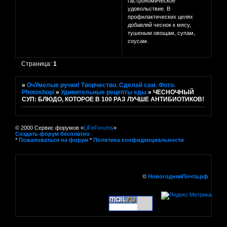
гастрономическое
удовольствие. В
профилактических целях
добавляй чеснок к мясу,
тушеным овощам, супам,
соусам.
Страница:
1
»
ОчУмелые ручки! Творчество. Сделай сам. Фото.
Photoshop/
»
Удивительные рецепты еды
»
ЧЕСНОЧНЫЙ
СУП: БЛЮДО, КОТОРОЕ В 100 РАЗ ЛУЧШЕ АНТИБИОТИКОВ!
© 2000 Сервис форумов «
LiFeForums
»
Создать форум бесплатно
*
Пожаловаться на форум
*
Политика конфиденциальности
©
НовогодняяПочта.рф