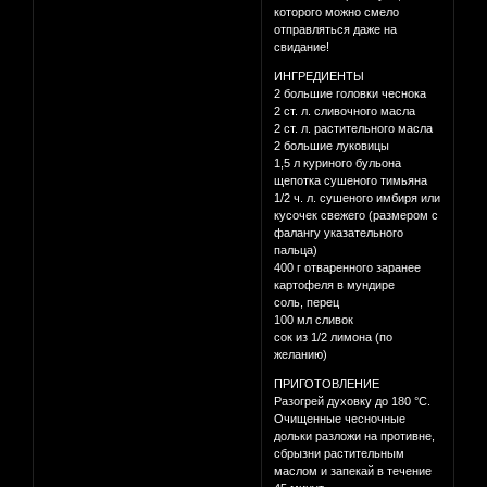
которого можно смело
отправляться даже на
свидание!
ИНГРЕДИЕНТЫ
2 большие головки чеснока
2 ст. л. сливочного масла
2 ст. л. растительного масла
2 большие луковицы
1,5 л куриного бульона
щепотка сушеного тимьяна
1/2 ч. л. сушеного имбиря или
кусочек свежего (размером с
фалангу указательного
пальца)
400 г отваренного заранее
картофеля в мундире
соль, перец
100 мл сливок
сок из 1/2 лимона (по
желанию)
ПРИГОТОВЛЕНИЕ
Разогрей духовку до 180 °С.
Очищенные чесночные
дольки разложи на противне,
сбрызни растительным
маслом и запекай в течение