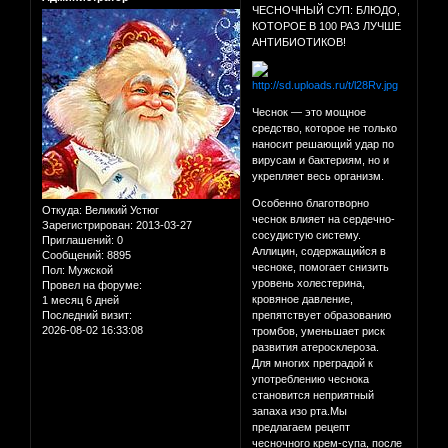
ЧЕСНОЧНЫЙ СУП: БЛЮДО,
КОТОРОЕ В 100 РАЗ ЛУЧШЕ
АНТИБИОТИКОВ!
Чеснок — это мощное
средство, которое не только
наносит решающий удар по
вирусам и бактериям, но и
укрепляет весь организм.
Особенно благотворно
Откуда:
Великий Устюг
чеснок влияет на сердечно-
Зарегистрирован
: 2013-03-27
сосудистую систему.
Приглашений:
0
Аллицин, содержащийся в
Сообщений:
8895
чесноке, помогает снизить
Пол:
Мужской
уровень холестерина,
Провел на форуме:
кровяное давление,
1 месяц 6 дней
Последний визит:
препятствует образованию
2026-08-02 16:33:08
тромбов, уменьшает риск
развития атеросклероза.
Для многих преградой к
употреблению чеснока
становится неприятный
запаха изо рта.Мы
предлагаем рецепт
чесночного крем-супа, после