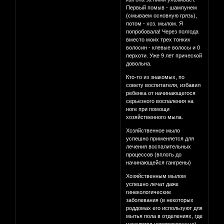
Первый помыв - шампунем
(смываем основную грязь),
потом - хоз. мылом. Я
попробовала! Через полгода
вместо моих трех тонких
волосин - клевые волосы и 0
перхоти. Уже 9 лет прической
довольна.
Кто-то из знакомых, по
совету воспитателя, избавил
ребенка от начинающегося
серьезного воспаления на
ноге при помощи
хозяйственного мыла.
Хозяйственное мыло
успешно применяется для
лечения воспалительных
процессов (вплоть до
начинающейся гангрены)
Хозяйственным мылом
успешно лечат даже
гинекологические
заболевания (в некоторых
роддомах его используют для
мытья пола в отделениях, где