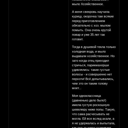
мыло Хозяйственное.
А меня свекровь научила
курицу, окорочка там всякие
перед приготовлением
обязательно с хоз. мылом
помыть. Она очень крутой
повар и уже 35 лет так
готовит.
Тогда в душевой текла только
холодная вода, и мыло
выдавали хозяйственное. Но
зато когда отец приходил
стричься, парикмахерши
удивлялись: такие густые
волосы - и совершенно нет
перхоти! Всё допытывались,
чем это он таким голову
моет...
Моя одноклассница
(давненько дело было!)
имела густую роскошную
шевелюру ниже попы. Такую,
что сама расчесывать не
могла. Ей все вслед ахали, а
я не удержалась и выпытала,
как она за ними ухаживает.