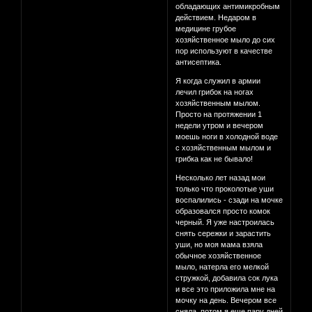
обладающих антимикробным
действием. Недаром в
медицине грубое
хозяйственное мыло до сих
пор используют в качестве
антисептика.
Я когда служил в армии
лечил грибок на ногах
хозяйственным мылом.
Просто на протяжении 1
недели утром и вечером
моешь ноги в холодной воде
с хозяйственным мылом и
грибка как не бывало!
Несколько лет назад мои
только что проколотые уши
воспалились - сзади на мочке
образовался просто комок
черный. Я уже настроилась
снять сережки и зарастить
уши, но моя мама взяла
обычное хозяйственное
мыло, натерла его мелкой
стружкой, добавила сок лука
и все это приложила мне на
мочку на день. Вечером все
сняла, потом я еще пару дней