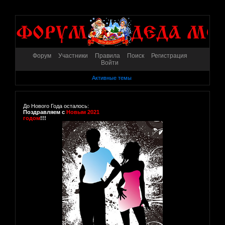
Форум
Участники
Правила
Поиск
Регистрация
Войти
Активные темы
До Нового Года осталось:
Поздравляем с
Новым 2021
годом
!!!