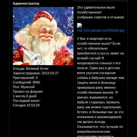
Администратор
Это удивительное мыло
Хозяйственное!
(собрание советов и отзывов)
У Вас в квартире есть
хозяйственное мыло? Если
нет, то обязательно
приобретите и пусть лежит на
всякий случай! Я
неоднократно слышал о его
пользе. Один раз в детстве
Откуда:
Великий Устюг
меня укусила соседская
Зарегистрирован
: 2013-03-27
Приглашений:
0
собака и бабушка прежде чем
Сообщений:
8896
тащить меня в больницу
Пол:
Мужской
промывала рану именно
Провел на форуме:
хозяйственным мылом. Я
1 месяц 6 дней
кричал, вырывался, но
Последний визит:
бабуля старалась промыть
Сегодня 15:53:29
рану как можно тщательнее.
Кстати, в больнице нас за это
похвалили и рекомендовали
так делать всегда.
Оказывается, что лучшим по
микробиологическим
показателям оказалось...