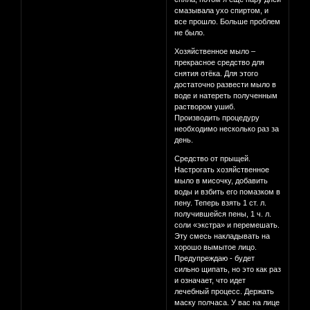
смазывала ухо спиртом, и
все прошло. Больше проблем
не было.
Хозяйственное мыло –
прекрасное средство для
снятия отёка. Для этого
достаточно развести мыло в
воде и натереть полученным
раствором ушиб.
Производить процедуру
необходимо несколько раз за
день.
Средство от прыщей.
Настрогать хозяйственное
мыло в мисочку, добавить
воды и взбить его помазком в
пену. Теперь взять 1 ст. л.
получившейся пены, 1 ч. л.
соли «экстра» и перемешать.
Эту смесь накладывать на
хорошо вымытое лицо.
Предупреждаю - будет
сильно щипать, но это как раз
и означает, что идет
лечебный процесс. Держать
маску полчаса. У вас на лице