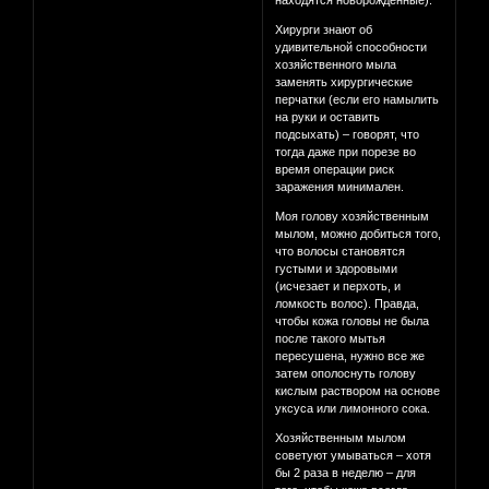
находятся новорожденные).
Хирурги знают об
удивительной способности
хозяйственного мыла
заменять хирургические
перчатки (если его намылить
на руки и оставить
подсыхать) – говорят, что
тогда даже при порезе во
время операции риск
заражения минимален.
Моя голову хозяйственным
мылом, можно добиться того,
что волосы становятся
густыми и здоровыми
(исчезает и перхоть, и
ломкость волос). Правда,
чтобы кожа головы не была
после такого мытья
пересушена, нужно все же
затем ополоснуть голову
кислым раствором на основе
уксуса или лимонного сока.
Хозяйственным мылом
советуют умываться – хотя
бы 2 раза в неделю – для