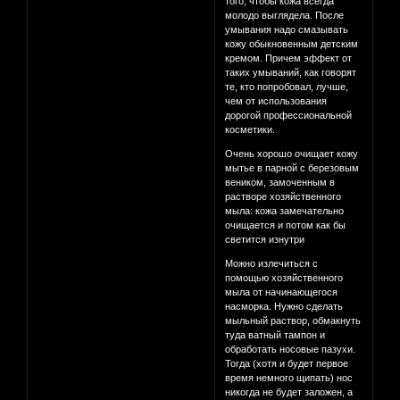
того, чтобы кожа всегда
молодо выглядела. После
умывания надо смазывать
кожу обыкновенным детским
кремом. Причем эффект от
таких умываний, как говорят
те, кто попробовал, лучше,
чем от использования
дорогой профессиональной
косметики.
Очень хорошо очищает кожу
мытье в парной с березовым
веником, замоченным в
растворе хозяйственного
мыла: кожа замечательно
очищается и потом как бы
светится изнутри
Можно излечиться с
помощью хозяйственного
мыла от начинающегося
насморка. Нужно сделать
мыльный раствор, обмакнуть
туда ватный тампон и
обработать носовые пазухи.
Тогда (хотя и будет первое
время немного щипать) нос
никогда не будет заложен, а