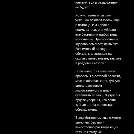
намылиться и раздражения
не будет
Хозяйственным мылом
успешно лечится молочница
и потница. Им хорошо
подмываться, оно убивает
все бактерии и грибок типа
молочницы. При молочнице
здорово помогает, намылить
безымянный палец и
обмазать влагалище на
сколько палец влезет, так мне
в роддоме сказали.
Если имеются какие-либо
проблемы в ротовой полости,
можно обрабатывать зубную
щетку раствором
хозяйственного мыла и
оставлять на ночь. К утру вы
будете уверены, что ваша
зубная щетка полностью
обеззаражена.
В хозяйственном мыле много
щелочей, быстро и
качественно растворяющих
грязь и к тому же