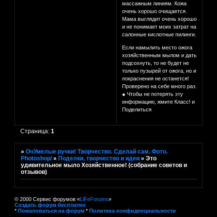
массажным линиям. Кожа
очень хорошо очищается.
Мама выглядит очень хорошо
и не понимает моих затрат на
салонные кислотные пилинги.
Если намылить место ожога
хозяйственным мылом и дать
подсохнуть, то не будет не
только пузырей от ожога, но и
покраснения не останется!
Проверено на себе много раз.
● Чтобы не потерять эту
информацию, жмите Класс! и
Поделиться
Страница:
1
»
ОчУмелые ручки! Творчество. Сделай сам. Фото.
Photoshop/
»
Поделки, творчество и идеи
»
Это
удивительное мыло Хозяйственное! (собрание советов и
отзывов)
© 2000 Сервис форумов «
LiFeForums
»
Создать форум бесплатно
*
Пожаловаться на форум
*
Политика конфиденциальности