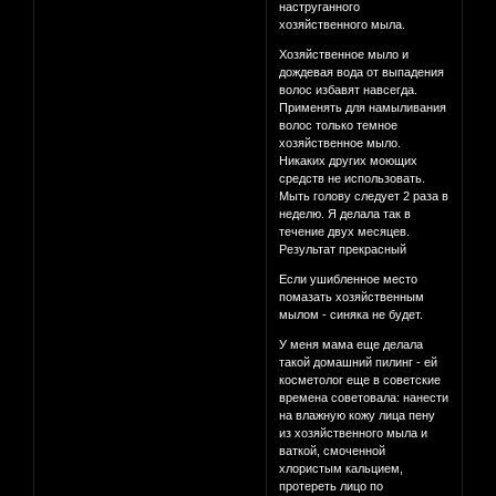
наструганного
хозяйственного мыла.
Хозяйственное мыло и
дождевая вода от выпадения
волос избавят навсегда.
Применять для намыливания
волос только темное
хозяйственное мыло.
Никаких других моющих
средств не использовать.
Мыть голову следует 2 раза в
неделю. Я делала так в
течение двух месяцев.
Результат прекрасный
Если ушибленное место
помазать хозяйственным
мылом - синяка не будет.
У меня мама еще делала
такой домашний пилинг - ей
косметолог еще в советские
времена советовала: нанести
на влажную кожу лица пену
из хозяйственного мыла и
ваткой, смоченной
хлористым кальцием,
протереть лицо по