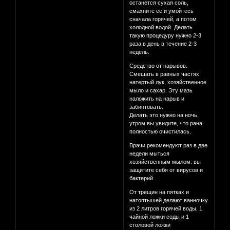
останется сухая соль,
смахните ее и умойтесь
сначала горячей, а потом
холодной водой. Делать
такую процедуру нужно 2-3
раза в день в течение 2-3
недель.
Средство от нарывов.
Смешать в равных частях
натертый лук, хозяйственное
мыло и сахар. Эту мазь
наложить на нарыв и
забинтовать.
Делать это нужно на ночь,
утром вы увидите, что рана
полностью очистилась.
Врачи рекомендуют раз в две
недели мыться
хозяйственным мылом: вы
защитите себя от вирусов и
бактерий
От трещин на пятках и
натоптышей делают ванночку
из 2 литров горячей воды, 1
чайной ложки соды и 1
столовой ложки