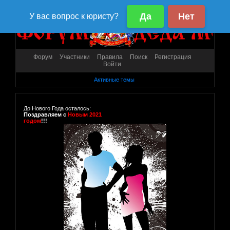
Форум
Участники
Правила
Поиск
Регистрация
Войти
Активные темы
До Нового Года осталось:
Поздравляем с
Новым 2021
годом
!!!