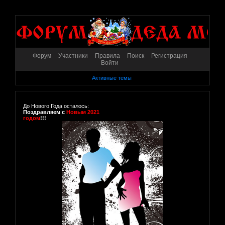
Форум
Участники
Правила
Поиск
Регистрация
Войти
Активные темы
До Нового Года осталось:
Поздравляем с
Новым 2021
годом
!!!