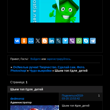
Привет, Гость!
Войдите
или
зарегистрируйтесь
.
»
ОчУмелые ручки! Творчество. Сделай сам. Фото.
Photoshop/
»
Чудо выкройки
»
Шьем топ #для_детей
Страница:
1
Шьем топ #для_детей
Поделиться
2018-
1
dedmoroz
03-20 13:53:42
Администратор
Шьем топ #для_детей