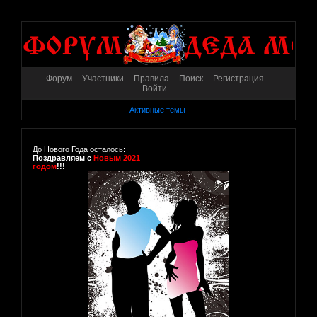
Форум
Участники
Правила
Поиск
Регистрация
Войти
Активные темы
До Нового Года осталось:
Поздравляем с
Новым 2021
годом
!!!