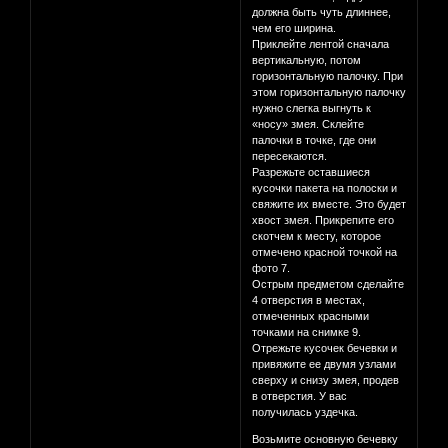
должна быть чуть длиннее,
чем его ширина.
Приклейте лентой сначала
вертикальную, потом
горизонтальную палочку. При
этом горизонтальную палочку
нужно слегка выгнуть к
«носу» змея. Склейте
палочки в точке, где они
пересекаются.
Разрежьте оставшиеся
кусочки пакета на полоски и
свяжите их вместе. Это будет
хвост змея. Прикрепите его
скотчем к месту, которое
отмечено красной точкой на
фото 7.
Острым предметом сделайте
4 отверстия в местах,
отмеченных красными
точками на снимке 9.
Отрежьте кусочек бечевки и
привяжите ее двумя узлами
сверху и снизу змея, продев
в отверстия. У вас
получилась уздечка.
Возьмите основную бечевку