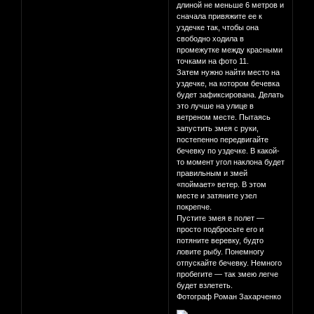
длиной не меньше 6 метров и
сначала привяжите ее к
уздечке так, чтобы она
свободно ходила в
промежутке между красными
точками на фото 11.
Затем нужно найти место на
уздечке, на котором бечевка
будет зафиксирована. Делать
это лучше на улице в
ветреном месте. Пытаясь
запустить змея с руки,
постепенно передвигайте
бечевку по уздечке. В какой-
то момент угол наклона будет
правильным и змей
«поймает» ветер. В этом
месте и затяните узел
покрепче.
Пустите змея в полет —
просто подбросьте его и
потяните веревку, будто
ловите рыбу. Понемногу
отпускайте бечевку. Немного
пробегите — так змею легче
будет взлететь.
Фотограф Роман Захарченко