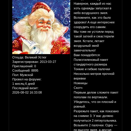
Наверное, каждый из нас
хоть однажды запускал в
небо воздушного змея.
Вспомните, как это было
здорово! А еще интереснее
соорудить его самим.
Мы тоже не устояли перед
такой затеей и смастерили
змея. Кстати, летает
воздушный змей
замечательно!
Вам понадобятся:
Откуда:
Великий Устюг
Полиэтиленовый пакет
Зарегистрирован
: 2013-03-27
стандартного размера
Приглашений:
0
Тонкие и гибкие палочки
Сообщений:
8895
Несколько метров прочной
Пол:
Мужской
веревки
Провел на форуме:
Ножницы
1 месяц 6 дней
Скотч
Последний визит:
2026-08-02 16:33:08
Первым делом сложите пакет
пополам по вертикали.
Убедитесь, что он плоский и
ровный.
Разрежьте пакет, как показано
на снимке 3. У вас должно
получиться 2 пятиугольника.
Возьмите 2 палочки. Одну —
по высоте змея, а другая