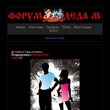
Форум
Участники
Правила
Поиск
Регистрация
Войти
Активные темы
До Нового Года осталось:
Поздравляем с
Новым 2021
годом
!!!