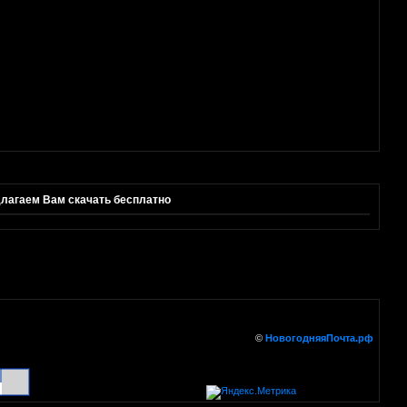
длагаем Вам скачать бесплатно
©
НовогодняяПочта.рф