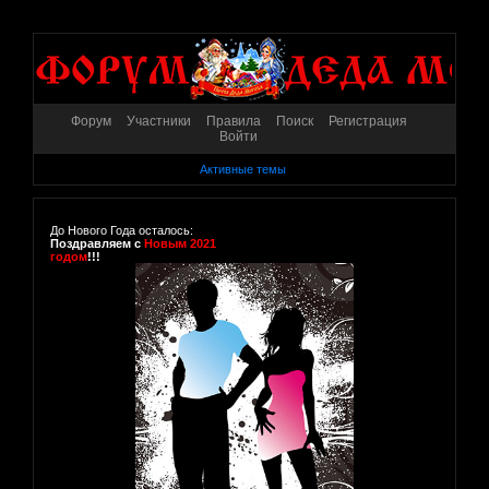
Форум
Участники
Правила
Поиск
Регистрация
Войти
Активные темы
До Нового Года осталось:
Поздравляем с
Новым 2021
годом
!!!