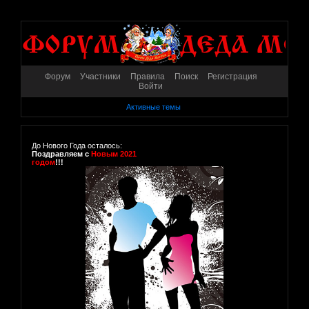
Форум
Участники
Правила
Поиск
Регистрация
Войти
Активные темы
До Нового Года осталось:
Поздравляем с
Новым 2021
годом
!!!