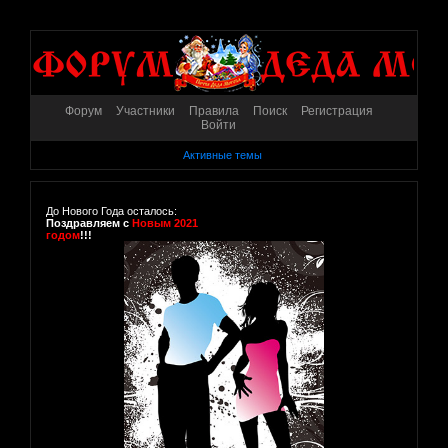
Форум
Участники
Правила
Поиск
Регистрация
Войти
Активные темы
До Нового Года осталось:
Поздравляем с
Новым 2021
годом
!!!