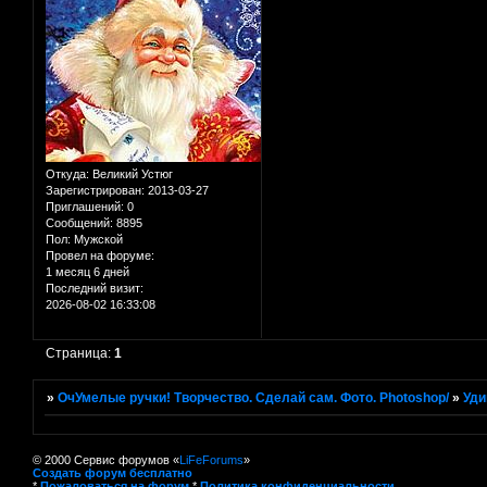
Откуда:
Великий Устюг
Зарегистрирован
: 2013-03-27
Приглашений:
0
Сообщений:
8895
Пол:
Мужской
Провел на форуме:
1 месяц 6 дней
Последний визит:
2026-08-02 16:33:08
Страница:
1
»
ОчУмелые ручки! Творчество. Сделай сам. Фото. Photoshop/
»
Уди
© 2000 Сервис форумов «
LiFeForums
»
Создать форум бесплатно
*
Пожаловаться на форум
*
Политика конфиденциальности