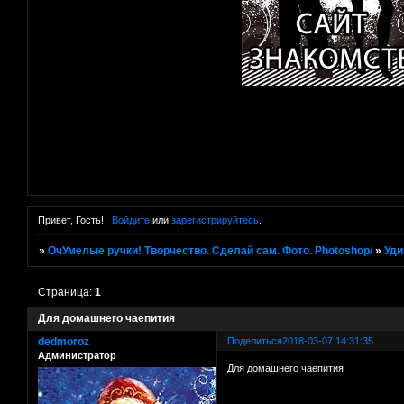
Привет, Гость!
Войдите
или
зарегистрируйтесь
.
»
ОчУмелые ручки! Творчество. Сделай сам. Фото. Photoshop/
»
Уди
Страница:
1
Для домашнего чаепития
dedmoroz
Поделиться
2018-03-07 14:31:35
Администратор
Для домашнего чаепития