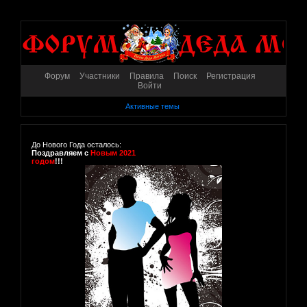
Форум
Участники
Правила
Поиск
Регистрация
Войти
Активные темы
До Нового Года осталось:
Поздравляем с
Новым 2021
годом
!!!