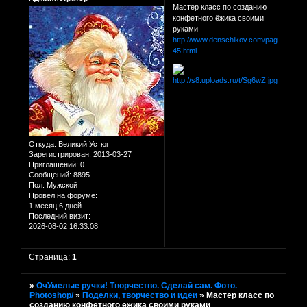
Мастер класс по созданию
конфетного ёжика своими
руками
http://www.denschikov.com/page-
45.html
Откуда:
Великий Устюг
Зарегистрирован
: 2013-03-27
Приглашений:
0
Сообщений:
8895
Пол:
Мужской
Провел на форуме:
1 месяц 6 дней
Последний визит:
2026-08-02 16:33:08
Страница:
1
»
ОчУмелые ручки! Творчество. Сделай сам. Фото.
Photoshop/
»
Поделки, творчество и идеи
»
Мастер класс по
созданию конфетного ёжика своими руками