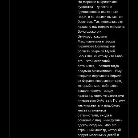
Но морские мифические
существа – далеко не
единственные сказочные
герои, с которыми пытаются
бороться. Так, несколько лет
назад по настоянию епископа
Вологодского и
Великоустюжского
Максимилиана в городе
Кириллове Вологодской
области закрыли Музей
Бабы-яги. «Потому что Баба-
яга – это настоящий
сатанизм», – заявил тогда
владыка Максимилиан. Ему
вторил и иеромонах Кирилл
из Ферапонтова монастыря,
который в местной газете
выдал гневную тираду,
назвав галерею «музеем лжи
и человекоубийства». Потому
как «посетители подобного
места становятся
сатанистами, входя в
общение с падшими духами
адской бездны». Ибо яга –
страшный монстр, который
ворует маленьких детей и