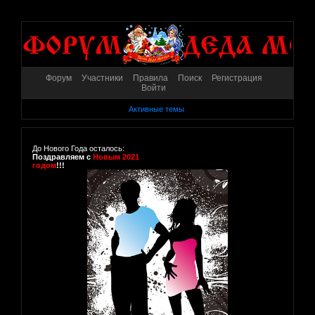
Форум
Участники
Правила
Поиск
Регистрация
Войти
Активные темы
До Нового Года осталось:
Поздравляем с
Новым 2021
годом
!!!