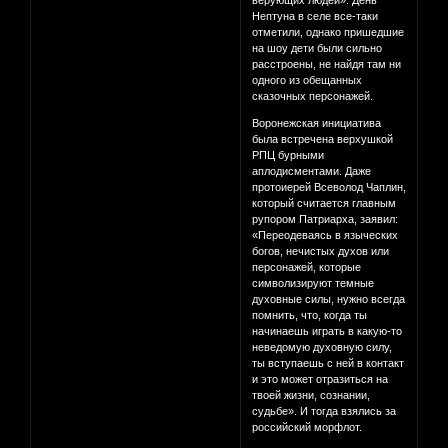
верующих людей». День
Нептуна в селе все-таки
отметили, однако пришедшие
на шоу дети были сильно
расстроены, не найдя там ни
одного из обещанных
сказочных персонажей.
Воронежская инициатива
была встречена верхушкой
РПЦ бурными
аплодисментами. Даже
протоиерей Всеволод Чаплин,
который считается главным
рупором Патриарха, заявил:
«Переодеваясь в языческих
богов, нечистых духов или
персонажей, которые
символизируют темные
духовные силы, нужно всегда
помнить, что, когда ты
начинаешь играть в какую-то
неведомую духовную силу,
ты вступаешь с ней в контакт
и это может отразиться на
твоей жизни, сознании,
судьбе». И тогда взялись за
российский морфлот.