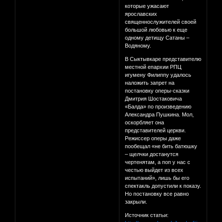
которые ужасают
ярославских
священнослужителей своей
большой любовью к еще
одному детищу Сатаны –
Водяному.
В Сыктывкаре представителю
местной епархии РПЦ
игумену Филиппу удалось
наложить запрет на
постановку оперы-сказки
Дмитрия Шостаковича
«Балда» по произведению
Александра Пушкина. Мол,
оскорбляет она
представителей церкви.
Режиссер оперы даже
пообещал «не бить батюшку
– щелчки достанутся
чертенятам, а поп у нас с
честью выйдет из всех
испытаний», лишь бы его
спектакль допустили к показу.
Но постановку все равно
закрыли.
Источник статьи: