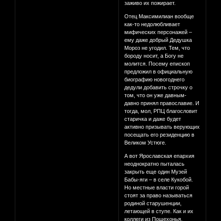
заживо их пожирает.
Отец Максимилиан вообще
как-то недолюбливает
мифических персонажей –
ему даже добрый Дедушка
Мороз не угодил. Тем, что
бороду носит, а Богу не
молится. Посему епископ
предложил в официальную
биографию новогоднего
дедули добавить строчку о
том, что он уже давным-
давно принял православие. И
тогда, мол, РПЦ благословит
старичка и даже будет
активно призывать верующих
посещать его резиденцию в
Великом Устюге.
А вот Ярославская епархия
неоднократно пыталась
закрыть еще один Музей
Бабы-яги – в селе Кукобой.
Но местные власти горой
стоят за право называться
родиной старушенции,
летающей в ступе. Как и их
коллеги из Пошехонья,