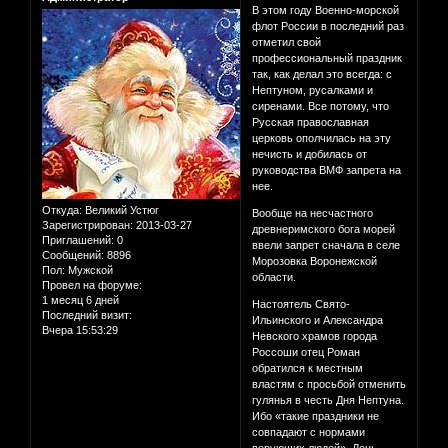
В этом году Военно-морской
флот России в последний раз
отметил свой
профессиональный праздник
так, как делал это всегда: с
Нептуном, русалками и
сиренами. Все потому, что
Русская православная
церковь ополчилась на эту
нечисть и добилась от
руководства ВМФ запрета на
нее.
Откуда:
Великий Устюг
Вообще на несчастного
Зарегистрирован
: 2013-03-27
древнеримского бога морей
Приглашений:
0
ввели запрет сначала в селе
Сообщений:
8896
Морозовка Воронежской
Пол:
Мужской
области.
Провел на форуме:
1 месяц 6 дней
Настоятель Свято-
Последний визит:
Ильинского и Александра
Вчера 15:53:29
Невского храмов города
Россоши отец Роман
обратился к местным
властям с просьбой отменить
гулянья в честь Дня Нептуна.
Ибо «такие праздники не
совпадают с нормами