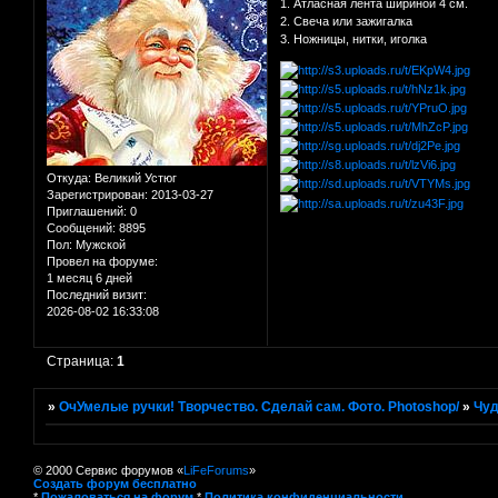
1. Атласная лента шириной 4 см.
2. Свеча или зажигалка
3. Ножницы, нитки, иголка
Откуда:
Великий Устюг
Зарегистрирован
: 2013-03-27
Приглашений:
0
Сообщений:
8895
Пол:
Мужской
Провел на форуме:
1 месяц 6 дней
Последний визит:
2026-08-02 16:33:08
Страница:
1
»
ОчУмелые ручки! Творчество. Сделай сам. Фото. Photoshop/
»
Чуд
© 2000 Сервис форумов «
LiFeForums
»
Создать форум бесплатно
*
Пожаловаться на форум
*
Политика конфиденциальности