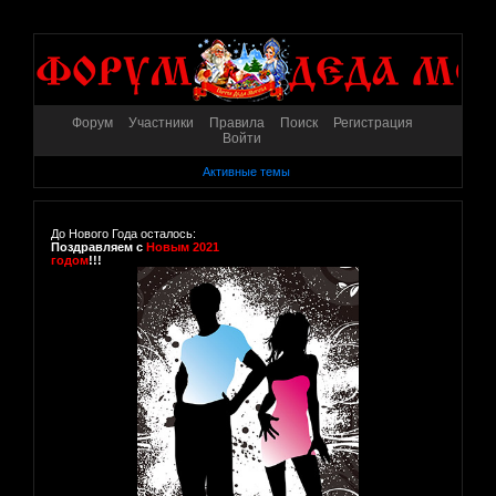
Форум
Участники
Правила
Поиск
Регистрация
Войти
Активные темы
До Нового Года осталось:
Поздравляем с
Новым 2021
годом
!!!