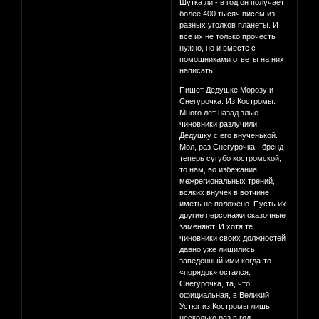
Шутка ли - в год он получает
более 400 тысяч писем из
разных уголков планеты. И
все их не только прочесть
нужно, но и вместе с
помощниками ответы на них
написать.
Пишет Дедушке Морозу и
Снегурочка. Из Костромы.
Много лет назад злые
чиновники разлучили
Дедушку с его внученькой.
Мол, раз Снегурочка - бренд
теперь сугубо костромской,
то нам, во избежание
межрегиональных трений,
всяких внучек в вотчине
иметь не положено. Пусть их
другие персонажи сказочные
заменяют. И хотя те
чиновники своих должностей
давно уже лишились,
заведенный ими когда-то
«порядок» остался.
Снегурочка, та, что
официальная, в Великий
Устюг из Костромы лишь
несколько раз в год