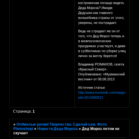
костромичам почаще видеть
Деда Мороза? Имидж
Дедушки как главного
волшебника страны от этого,
уверены, не пострадает.
Ведь не страдает же он от
того, что Дед Мороз теперь и
в межпоселенческих
праздниках участвует, и даже
в субботниках по уборке улиц
лично за метлу берется!
Владимир РОМАНОВ, газета
«Красный Север».
Опубликовано: «Мурманский
вестник» от 08.08.2013
Источник статьи:
http://www.mvestnik.ru/shwpgn.asp?
pid=2013080813
Страница:
1
»
ОчУмелые ручки! Творчество. Сделай сам. Фото.
Photoshop/
»
Новости Деда Мороза
»
Дед Мороз летом не
скучает