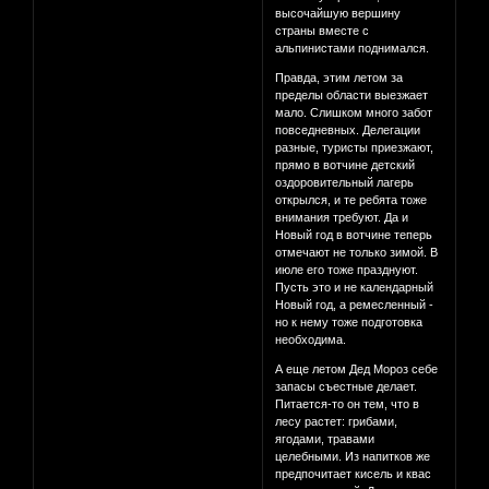
высочайшую вершину
страны вместе с
альпинистами поднимался.
Правда, этим летом за
пределы области выезжает
мало. Слишком много забот
повседневных. Делегации
разные, туристы приезжают,
прямо в вотчине детский
оздоровительный лагерь
открылся, и те ребята тоже
внимания требуют. Да и
Новый год в вотчине теперь
отмечают не только зимой. В
июле его тоже празднуют.
Пусть это и не календарный
Новый год, а ремесленный -
но к нему тоже подготовка
необходима.
А еще летом Дед Мороз себе
запасы съестные делает.
Питается-то он тем, что в
лесу растет: грибами,
ягодами, травами
целебными. Из напитков же
предпочитает кисель и квас