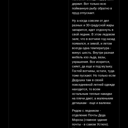
держит. Вот только всю
пойманную рыбу обратно в
пруд отпускает.
Ну а когда совсем от дел
разных и 30-градусной жары
запарится, идет отдохнуть в
свой ледник. В этом ледовом
зале, что в вотчине год назад
появился, и зимой, и летом
всегда одна температура -
минус шесть. Внутри разная
мебель изо льда, вазы,
украшения. Все искрится,
сияет, да еще и под музыку.
Гостей вотчины, кстати, туда
тоже пускают. Но только если
Дедушка там в своей
повседневной летней одежде
находится, то всем
остальным теплые накидки
на плечи дают, а маленьким
детишкам - еще и валенки.
Рядом с ледником -
отделение Почты Деда
Мороза (главное здание
почты - в самом Устюге).