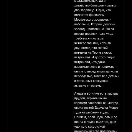
можжевеловый. Да и
хозяйство большое - целых
два зверинца. Один, что
является филиалом
Московского зоопарка, -
побольше. Второй, детский
зоосад, - поменьше. Но за
всеми зверями тоже уход
требуется - хоть за
четверолапыми, хоть за
двуногими, что гостей
вотчины на Тропе сказок
встречают. И до того ладно
встречают, что даже
взрослые, хоть и понимают
они, что перед ними артисты
переодетые, вместе с детьми
в потешных конкурсах
активно участвуют.
А еще в вотчине есть каскад
прудов, зеркальными
карпами заселенных. Иногда
своих гостей Дедушка Мороз
туда на рыбалку водит.
Причем, если надо, сам и за
весла в лодке садится, да и
удочку с кукурузной
наживкой всегда под руками