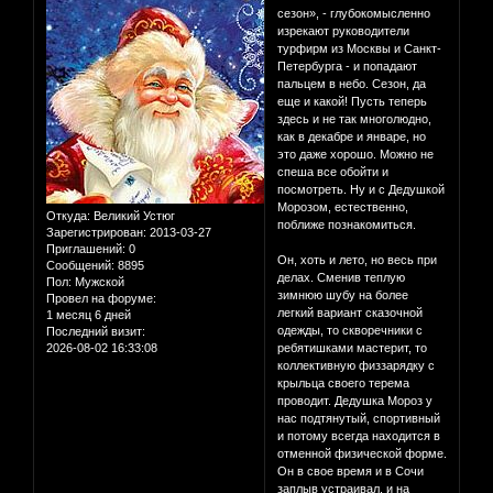
сезон», - глубокомысленно
изрекают руководители
турфирм из Москвы и Санкт-
Петербурга - и попадают
пальцем в небо. Сезон, да
еще и какой! Пусть теперь
здесь и не так многолюдно,
как в декабре и январе, но
это даже хорошо. Можно не
спеша все обойти и
посмотреть. Ну и с Дедушкой
Морозом, естественно,
Откуда:
Великий Устюг
поближе познакомиться.
Зарегистрирован
: 2013-03-27
Приглашений:
0
Он, хоть и лето, но весь при
Сообщений:
8895
делах. Сменив теплую
Пол:
Мужской
зимнюю шубу на более
Провел на форуме:
легкий вариант сказочной
1 месяц 6 дней
одежды, то скворечники с
Последний визит:
2026-08-02 16:33:08
ребятишками мастерит, то
коллективную физзарядку с
крыльца своего терема
проводит. Дедушка Мороз у
нас подтянутый, спортивный
и потому всегда находится в
отменной физической форме.
Он в свое время и в Сочи
заплыв устраивал, и на