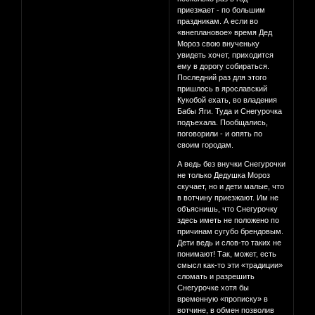
приезжает - по большим
праздникам. А если во
«внеплановое» время Дед
Мороз свою внученьку
увидеть хочет, приходится
ему в дорогу собираться.
Последний раз для этого
пришлось в ярославский
Кукобой ехать, во владения
Бабы Яги. Туда и Снегурочка
подъехала. Пообщались,
поговорили - и опять по
своим городам.
А ведь без внучки Снегурочки
не только Дедушка Мороз
скучает, но и дети малые, что
в вотчину приезжают. Им не
объяснишь, что Снегурочку
здесь иметь не положено по
причинам сугубо брендовым.
Дети ведь и слов-то таких не
понимают! Так, может, есть
смысл как-то эти «традиции»
сломать и разрешить
Снегурочке хотя бы
временную «прописку» в
вотчине, в обмен позволив