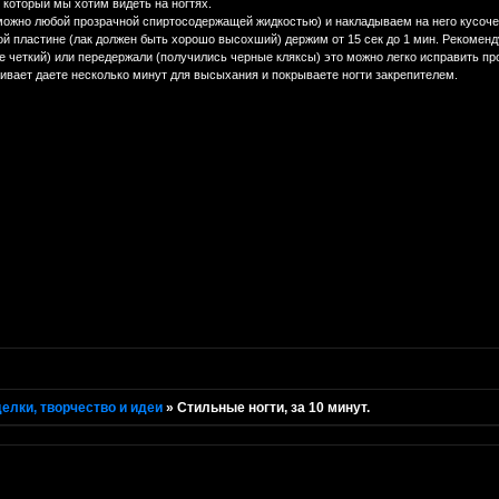
т который мы хотим видеть на ногтях.
можно любой прозрачной спиртосодержащей жидкостью) и накладываем на него кусочек
вой пластине (лак должен быть хорошо высохший) держим от 15 сек до 1 мин. Рекомен
не четкий) или передержали (получились черные кляксы) это можно легко исправить пр
раивает даете несколько минут для высыхания и покрываете ногти закрепителем.
елки, творчество и идеи
»
Стильные ногти, за 10 минут.