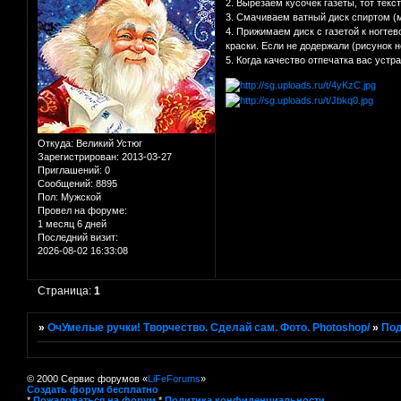
2. Вырезаем кусочек газеты, тот текс
3. Смачиваем ватный диск спиртом (
4. Прижимаем диск с газетой к ногте
краски. Если не додержали (рисунок 
5. Когда качество отпечатка вас уст
Откуда:
Великий Устюг
Зарегистрирован
: 2013-03-27
Приглашений:
0
Сообщений:
8895
Пол:
Мужской
Провел на форуме:
1 месяц 6 дней
Последний визит:
2026-08-02 16:33:08
Страница:
1
»
ОчУмелые ручки! Творчество. Сделай сам. Фото. Photoshop/
»
Под
© 2000 Сервис форумов «
LiFeForums
»
Создать форум бесплатно
*
Пожаловаться на форум
*
Политика конфиденциальности