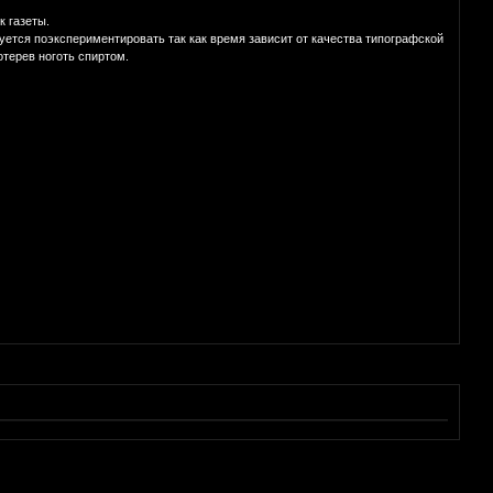
 газеты.
дуется поэкспериментировать так как время зависит от качества типографской
отерев ноготь спиртом.