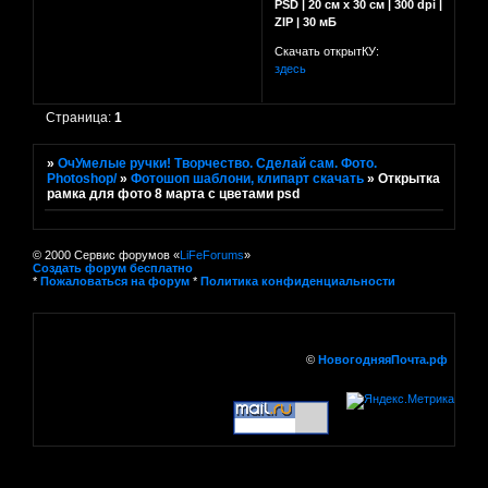
PSD | 20 см x 30 см | 300 dpi |
ZIP | 30 мБ
Скачать открытКУ:
здесь
Страница:
1
»
ОчУмелые ручки! Творчество. Сделай сам. Фото.
Photoshop/
»
Фотошоп шаблони, клипарт скачать
»
Открытка
рамка для фото 8 марта с цветами psd
© 2000 Сервис форумов «
LiFeForums
»
Создать форум бесплатно
*
Пожаловаться на форум
*
Политика конфиденциальности
©
НовогодняяПочта.рф