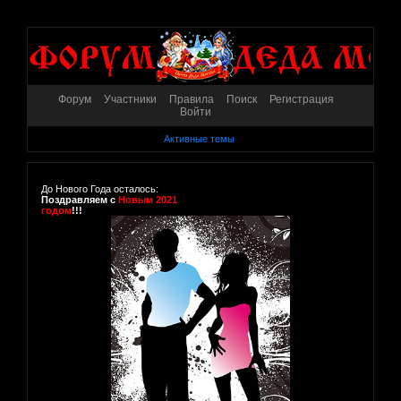
Форум
Участники
Правила
Поиск
Регистрация
Войти
Активные темы
До Нового Года осталось:
Поздравляем с
Новым 2021
годом
!!!