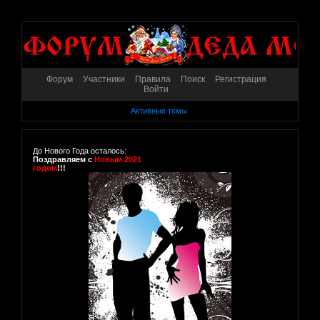
Форум
Участники
Правила
Поиск
Регистрация
Войти
Активные темы
До Нового Года осталось:
Поздравляем с
Новым 2021
годом
!!!