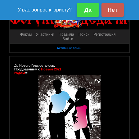
Форум
Участники
Правила
Поиск
Регистрация
Войти
Активные темы
До Нового Года осталось:
Поздравляем с
Новым 2021
годом
!!!