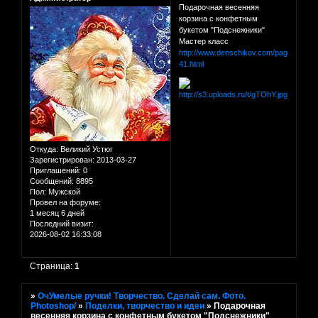
Подарочная весенняя
корзина с конфетным
букетом "Подснежники"
Мастер класс
http://www.denschikov.com/page-
41.html
Откуда:
Великий Устюг
Зарегистрирован
: 2013-03-27
Приглашений:
0
Сообщений:
8895
Пол:
Мужской
Провел на форуме:
1 месяц 6 дней
Последний визит:
2026-08-02 16:33:08
Страница:
1
»
ОчУмелые ручки! Творчество. Сделай сам. Фото.
Photoshop/
»
Поделки, творчество и идеи
»
Подарочная
весенняя корзина с конфетным букетом "Подснежники"