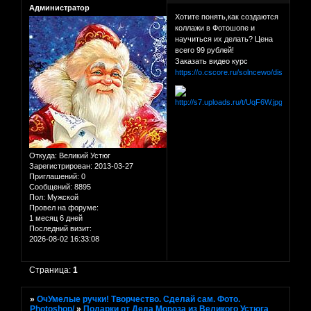
Администратор
Хотите понять,как создаются
коллажи в Фотошопе и
научиться их делать? Цена
всего 99 рублей!
Заказать видео курс
https://o.cscore.ru/solncewo/disc199
Откуда:
Великий Устюг
Зарегистрирован
: 2013-03-27
Приглашений:
0
Сообщений:
8895
Пол:
Мужской
Провел на форуме:
1 месяц 6 дней
Последний визит:
2026-08-02 16:33:08
Страница:
1
»
ОчУмелые ручки! Творчество. Сделай сам. Фото.
Photoshop/
»
Подарки от Деда Мороза из Великого Устюга