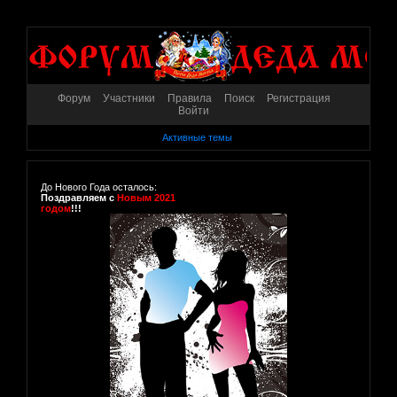
Форум
Участники
Правила
Поиск
Регистрация
Войти
Активные темы
До Нового Года осталось:
Поздравляем с
Новым 2021
годом
!!!