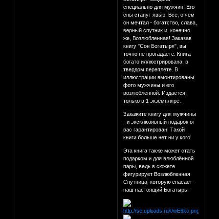
специально для мужчин! Его
сны станут явью! Все, о чем
он мечтал - богатство, слава,
верный спутник и, конечно
же, Возлюбленная! Заказав
книгу "Сон Богатыря", вы
точно не прогадаете. Книга
богато иллюстрирована, в
твердом переплете. В
иллюстрации вмонтированы
фото мужчины и его
возлюбленной. Издается
только в 1 экземпляре.
Закажите книгу для мужчины
- и эксклюзивный подарок от
вас гарантирован! Такой
книги больше нет ни у кого!
Эта книга также может стать
подарком и для влюблённой
пары, ведь в сюжете
фигурирует Возлюбленная
Спутница, которую спасает
наш настоящий Богатырь!