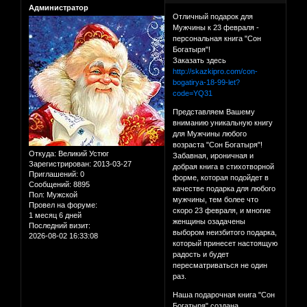
Администратор
Отличный подарок для
Мужчины к 23 февраля -
персональная книга "Сон
Богатыря"!
Заказать здесь
http://skazkipro.com/con-
bogatirya-18-99-let?
code=YQ31
Представляем Вашему
вниманию уникальную книгу
для Мужчины любого
возраста "Сон Богатыря"!
Откуда:
Великий Устюг
Забавная, ироничная и
Зарегистрирован
: 2013-03-27
добрая книга в стихотворной
Приглашений:
0
форме, которая подойдет в
Сообщений:
8895
качестве подарка для любого
Пол:
Мужской
мужчины, тем более что
Провел на форуме:
скоро 23 февраля, и многие
1 месяц 6 дней
женщины озадачены
Последний визит:
выбором неизбитого подарка,
2026-08-02 16:33:08
который принесет настоящую
радость и будет
пересматриваться не один
раз.
Наша подарочная книга "Сон
Богатыря" создана