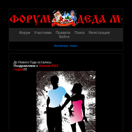
Форум
Участники
Правила
Поиск
Регистрация
Войти
Активные темы
До Нового Года осталось:
Поздравляем с
Новым 2021
годом
!!!