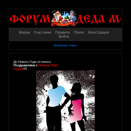
Форум
Участники
Правила
Поиск
Регистрация
Войти
Активные темы
До Нового Года осталось:
Поздравляем с
Новым 2021
годом
!!!