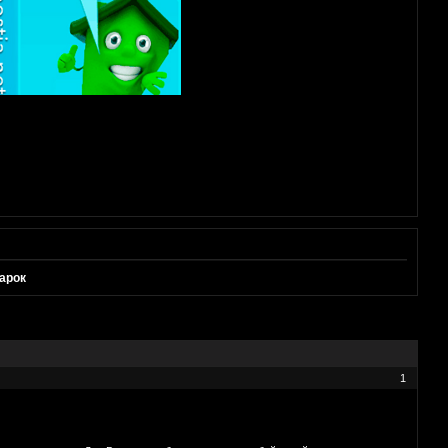
арок
1