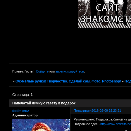
Привет, Гость!
Войдите
или
зарегистрируйтесь
.
»
ОчУмелые ручки! Творчество. Сделай сам. Фото. Photoshop/
»
Под
Страница:
1
Напечатай личную газету в подарок
dedmoroz
Поделиться
2018-02-09 15:23:21
Администратор
Рекомендуем. Подарок любимой на д
Подробнее здесь
http://www.defitsita.n