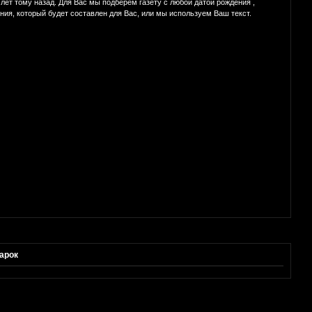
ет тому назад. Для Вас мы подберем газету с любой датой рождения ,
ния, который будет составлен для Вас, или мы используем Ваш текст.
арок