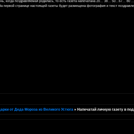
ень, когда поздравляемая родилась, то есть газета напечатана 20… 38… 50…67… 80 …л
 На первой странице настоящей газеты будет размещена фотография и текст поздравле
арки от Деда Мороза из Великого Устюга
»
Напечатай личную газету в под