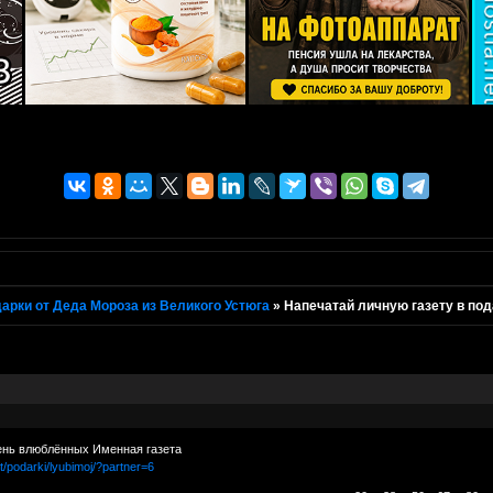
арки от Деда Мороза из Великого Устюга
»
Напечатай личную газету в под
ень влюблённых Именная газета
et/podarki/lyubimoj/?partner=6