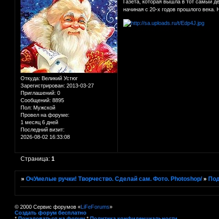
Газета, которая вышла в тот самый д
начиная с 20-х годов прошлого века.
Откуда:
Великий Устюг
Зарегистрирован
: 2013-03-27
Приглашений:
0
Сообщений:
8895
Пол:
Мужской
Провел на форуме:
1 месяц 6 дней
Последний визит:
2026-08-02 16:33:08
Страница:
1
»
ОчУмелые ручки! Творчество. Сделай сам. Фото. Photoshop/
»
Под
© 2000 Сервис форумов «
LiFeForums
»
Создать форум бесплатно
*
Пожаловаться на форум
*
Политика конфиденциальности