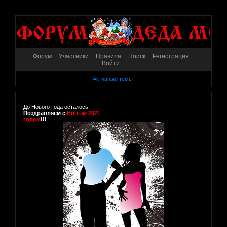
Форум
Участники
Правила
Поиск
Регистрация
Войти
Активные темы
До Нового Года осталось:
Поздравляем с
Новым 2021
годом
!!!