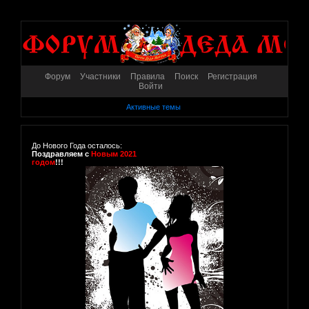
Форум
Участники
Правила
Поиск
Регистрация
Войти
Активные темы
До Нового Года осталось:
Поздравляем с
Новым 2021
годом
!!!