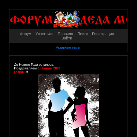
Форум
Участники
Правила
Поиск
Регистрация
Войти
Активные темы
До Нового Года осталось:
Поздравляем с
Новым 2021
годом
!!!