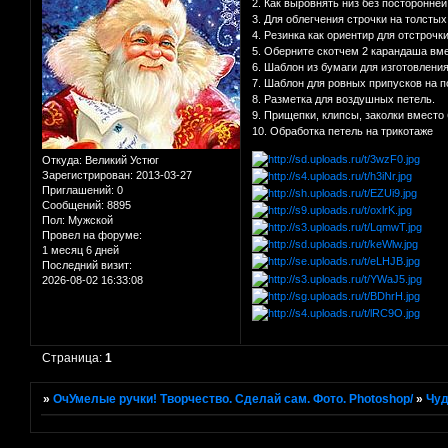
2. Как выровнять низ без посторонне
3. Для облегчения строчки на толстых
4. Резинка как ориентир для отстрочки
5. Оберните скотчем 2 карандаша вме
6. Шаблон из бумаги для изготовления
7. Шаблон для ровных припусков на п
8. Разметка для воздушных петель.
9. Прищепки, клипсы, заколки вместо 
10. Обработка петель на трикотаже
Откуда:
Великий Устюг
Зарегистрирован
: 2013-03-27
Приглашений:
0
Сообщений:
8895
Пол:
Мужской
Провел на форуме:
1 месяц 6 дней
Последний визит:
2026-08-02 16:33:08
Страница:
1
»
ОчУмелые ручки! Творчество. Сделай сам. Фото. Photoshop/
»
Чуд