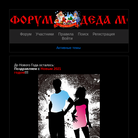
Форум
Участники
Правила
Поиск
Регистрация
Войти
Активные темы
До Нового Года осталось:
Поздравляем с
Новым 2021
годом
!!!