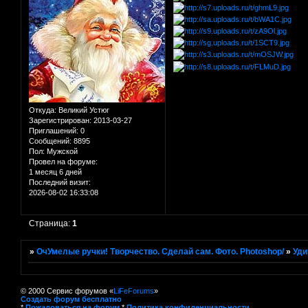
Откуда:
Великий Устюг
Зарегистрирован
: 2013-03-27
Приглашений:
0
Сообщений:
8895
Пол:
Мужской
Провел на форуме:
1 месяц 6 дней
Последний визит:
2026-08-02 16:33:08
Страница:
1
»
ОчУмелые ручки! Творчество. Сделай сам. Фото. Photoshop/
»
Уди
© 2000 Сервис форумов «
LiFeForums
»
Создать форум бесплатно
*
Пожаловаться на форум
*
Политика конфиденциальности