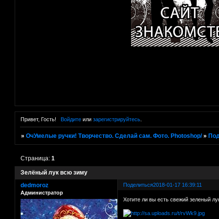
Привет, Гость!
Войдите
или
зарегистрируйтесь
.
»
ОчУмелые ручки! Творчество. Сделай сам. Фото. Photoshop/
»
Под
Страница:
1
Зелёный лук всю зиму
dedmoroz
Поделиться
2018-01-17 16:39:11
Администратор
Хотите ли вы есть свежий зеленый лу