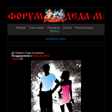
Форум
Участники
Правила
Поиск
Регистрация
Войти
Активные темы
До Нового Года осталось:
Поздравляем с
Новым 2021
годом
!!!