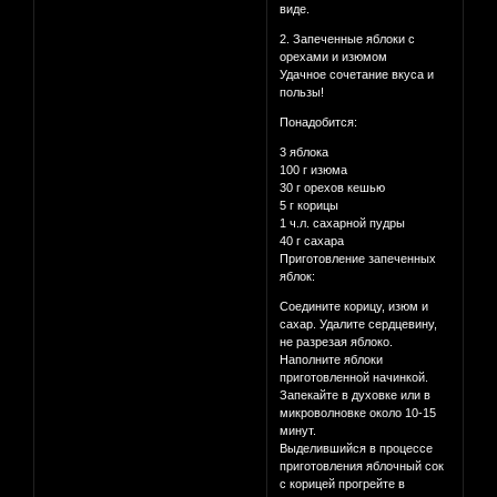
виде.
2. Запеченные яблоки с
орехами и изюмом
Удачное сочетание вкуса и
пользы!
Понадобится:
3 яблока
100 г изюма
30 г орехов кешью
5 г корицы
1 ч.л. сахарной пудры
40 г сахара
Приготовление запеченных
яблок:
Соедините корицу, изюм и
сахар. Удалите сердцевину,
не разрезая яблоко.
Наполните яблоки
приготовленной начинкой.
Запекайте в духовке или в
микроволновке около 10-15
минут.
Выделившийся в процессе
приготовления яблочный сок
с корицей прогрейте в