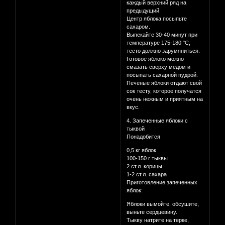
каждый верхний ряд на
предыдущий.
Центр яблока посыпьте
сахаром.
Выпекайте 30-40 минут при
температуре 175-180 °С,
тесто должно зарумяниться.
Готовое яблоко можно
смазать сверху медом и
посыпать сахарной пудрой.
Печеные яблоки отдают свой
сок тесту, которое получатся
очень нежным и приятным на
вкус.
4. Запеченные яблоки с
тыквой
Понадобится
0,5 кг яблок
100-150 г тыквы
2 ст.л. корицы
1-2 ст.л. сахара
Приготовление запеченных
яблок:
Яблоки вымойте, обсушите,
выньте сердцевину.
Тыкву натрите на терке,