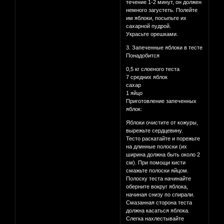
течение 1-2 минут, он должен
немного загустеть. Полейте
им яблоки, посыпьте их
сахарной пудрой.
Украсьте орешками.
3. Запеченные яблоки в тесте
Понадобится
0,5 кг слоеного теста
7 средних яблок
сахар
1 яйцо
Приготовление запеченных
яблок:
Яблоки очистите от кожуры,
вырежьте сердцевину.
Тесто раскатайте и порежьте
на длинные полоски (их
ширина должна быть около 2
см). При помощи кисти
смажьте полоски яйцом.
Полоску теста начинайте
оберните вокруг яблока,
начиная снизу по спирали.
Смазанная сторона теста
должна касаться яблока.
Слегка нахлестывайте