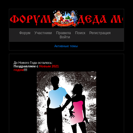
Форум
Участники
Правила
Поиск
Регистрация
Войти
Активные темы
До Нового Года осталось:
Поздравляем с
Новым 2021
годом
!!!