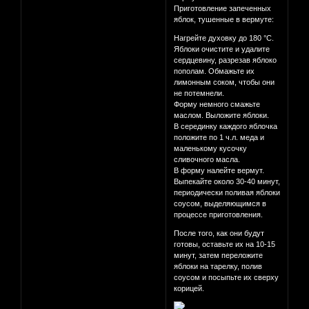
Приготовление запеченных
яблок, тушенные в вермуте:
Нагрейте духовку до 180 °С.
Яблоки очистите и удалите
сердцевину, разрезав яблоко
пополам. Обмажьте их
лимонным соком, чтобы они
не потемнели.
Форму немного смажьте
маслом. Выложите яблоки.
В серединку каждого яблочка
положите по 1 ч.л. меда и
маленькому кусочку
сливочного масла.
В форму налейте вермут.
Выпекайте около 30-40 минут,
периодически поливая яблоки
соусом, выделяющимся в
процессе приготовления.
После того, как они будут
готовы, оставьте их на 10-15
минут, затем переложите
яблоки на тарелку, полив
соусом и посыпьте их сверху
корицей.