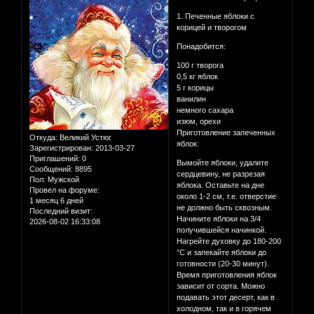
1. Печенные яблоки с
корицей и творогом
Понадобится:
100 г творога
0,5 кг яблок
5 г корицы
ванилин
немного сахара
изюм, орехи
Приготовление запеченных
Откуда:
Великий Устюг
яблок:
Зарегистрирован
: 2013-03-27
Приглашений:
0
Вымойте яблоки, удалите
Сообщений:
8895
сердцевину, не разрезая
Пол:
Мужской
яблока. Оставьте на дне
Провел на форуме:
около 1-2 см, т.е. отверстие
1 месяц 6 дней
не должно быть сквозным.
Последний визит:
Начините яблоки на 3/4
2026-08-02 16:33:08
получившейся начинкой.
Нагрейте духовку до 180-200
°С и запекайте яблоки до
готовности (20-30 минут).
Время приготовления яблок
зависит от сорта. Можно
подавать этот десерт, как в
холодном, так и в горячем