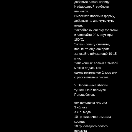
добавьте сахар, корицу.
Нафаршируйте яблоки
начинкой.
Выложите яблоки в форму,
добавьте на дно чуть-чуть
воды.
Закройте их сверху фольгой
и запекайте 20 минут при
180°С.
Затем фольгу снимите,
посыпьте еще сахаром
запекайте яблоки ещё 10-15
мин.
Запеченные яблоки с тыквой
можно подать как
самостоятельное блюдо или
с рассыпчатым рисом.
5. Запеченные яблоки,
тушенные в вермуте
Понадобится:
сок половины лимона
3 яблока
3 ч.л. меда
10 гр. сливочного масла
корица
10 гр. сладкого белого
вермута