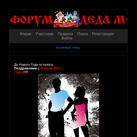
Форум
Участники
Правила
Поиск
Регистрация
Войти
Активные темы
До Нового Года осталось:
Поздравляем с
Новым 2021
годом
!!!