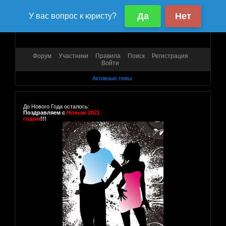
Форум
Участники
Правила
Поиск
Регистрация
Войти
Активные темы
До Нового Года осталось:
Поздравляем с
Новым 2021
годом
!!!