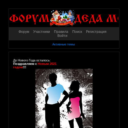
Форум
Участники
Правила
Поиск
Регистрация
Войти
Активные темы
До Нового Года осталось:
Поздравляем с
Новым 2021
годом
!!!