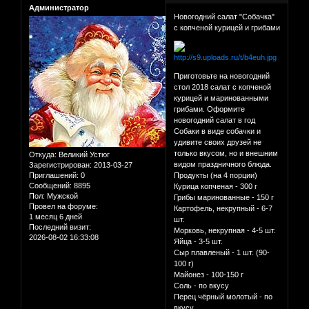
Администратор
Новогодний салат "Собачка"
с копченой курицей и грибами
Приготовьте на новогодний
стол 2018 салат с копченой
курицей и маринованными
грибами. Оформите
новогодний салат в год
Собаки в виде собачки и
удивите своих друзей не
только вкусом, но и внешним
Откуда:
Великий Устюг
видом праздничного блюда.
Зарегистрирован
: 2013-03-27
Приглашений:
0
Продукты (на 4 порции)
Сообщений:
8895
Курица копченая - 300 г
Пол:
Мужской
Грибы маринованные - 150 г
Провел на форуме:
Картофель, некрупный - 6-7
1 месяц 6 дней
шт.
Последний визит:
Морковь, некрупная - 4-5 шт.
2026-08-02 16:33:08
Яйца - 3-5 шт.
Сыр плавленый - 1 шт. (90-
100 г)
Майонез - 100-150 г
Соль - по вкусу
Перец чёрный молотый - по
вкусу