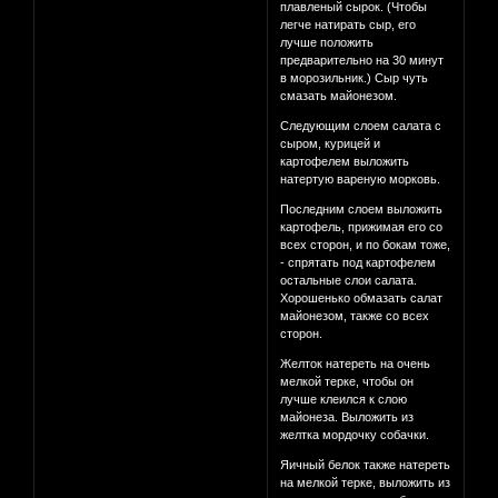
плавленый сырок. (Чтобы
легче натирать сыр, его
лучше положить
предварительно на 30 минут
в морозильник.) Сыр чуть
смазать майонезом.
Следующим слоем салата с
сыром, курицей и
картофелем выложить
натертую вареную морковь.
Последним слоем выложить
картофель, прижимая его со
всех сторон, и по бокам тоже,
- спрятать под картофелем
остальные слои салата.
Хорошенько обмазать салат
майонезом, также со всех
сторон.
Желток натереть на очень
мелкой терке, чтобы он
лучше клеился к слою
майонеза. Выложить из
желтка мордочку собачки.
Яичный белок также натереть
на мелкой терке, выложить из