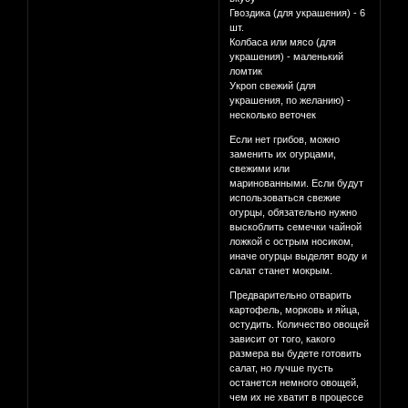
Гвоздика (для украшения) - 6
шт.
Колбаса или мясо (для
украшения) - маленький
ломтик
Укроп свежий (для
украшения, по желанию) -
несколько веточек
Если нет грибов, можно
заменить их огурцами,
свежими или
маринованными. Если будут
использоваться свежие
огурцы, обязательно нужно
выскоблить семечки чайной
ложкой с острым носиком,
иначе огурцы выделят воду и
салат станет мокрым.
Предварительно отварить
картофель, морковь и яйца,
остудить. Количество овощей
зависит от того, какого
размера вы будете готовить
салат, но лучше пусть
останется немного овощей,
чем их не хватит в процессе