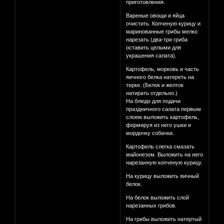
приготовления.
Вареные овощи и яйца
очистить. Копченую курицу и
маринованные грибы мелко
нарезать (два-три гриба
оставить целыми для
украшения салата).
Картофель, морковь и часть
яичного белка натереть на
терке. (Белок и желток
натирать отдельно.)
На блюдо для подачи
праздничного салата первым
слоем выложить картофель,
формируя из него ушки и
мордочку собачки.
Картофель слегка смазать
майонезом. Выложить на него
нарезанную копченую курицу.
На курицу выложить яичный
белок.
На белок выложить слой
нарезанных грибов.
На грибы выложить натертый