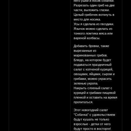
него ушки и носик собачки.
Разрезать один гриб на две
части, выложить глазки.
Целый грибочек воткнуть в
место для носика.
Усы я сделала из гвоздики.
Язычок можно сделать из
тонкого ломтика мяса или
вареной колбасы.
Добавить бровки, также
вырезанные из
маринованных грибов.
Блюдо, на котором будет
подаваться праздничный
салат с копченой курицей,
овощами, яйцами, сыром и
грибами, можно украсить
зеленью укропа.
Накрыть слоеный салат с
курицей и грибами пищевой
пленкой и оставить на время
пропитаться.
Этот новогодний салат
"Собачка" с удовольствием
будут кушать не только
взрослые - детки от него
будут просто в восторге!