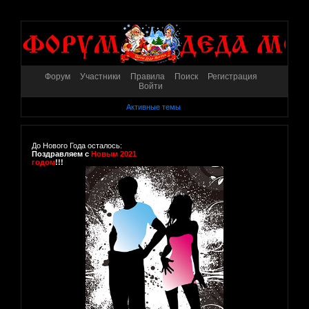
Форум
Участники
Правила
Поиск
Регистрация
Войти
Активные темы
До Нового Года осталось:
Поздравляем с
Новым 2021
годом
!!!