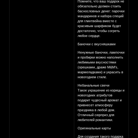
Помните, что ваш подарок не
обязательно должен стоить
баснословных денег: парочки
мандаринов и набора специй
для глинтвейна вместе с
красивым шарфиком будет
достаточно, чтобы согреть
любое сердце.
Баночки с вкусняшками
Ненужные баночки, лампочки
и пробирки можно наполнить
любимыми вкусностями
(орешками, драже M&M’s,
мармеладками) и украсить в
новогоднем стиле.
Небанальные свечи
Такое украшение из корицы и
новогодних атрибутов
подарит чудесный аромат и
привнесет атмосферу
праздника в любой дом.
Отличный сюрприз для
любителей романтики.
Оригинальные карты
Для создания такого подарка