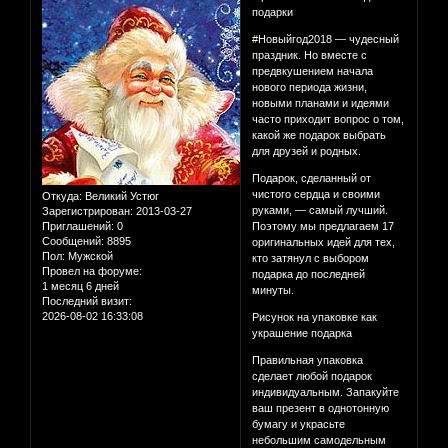
подарки
#Новыйгод2018 — чудесный
праздник. Но вместе с
предвкушением начала
нового периода жизни,
новыми планами и идеями
часто приходит вопрос о том,
какой же подарок выбрать
для друзей и родных.
Подарок, сделанный от
чистого сердца и своими
Откуда:
Великий Устюг
руками, — самый лучший.
Зарегистрирован
: 2013-03-27
Приглашений:
0
Поэтому мы предлагаем 17
Сообщений:
8895
оригинальных идей для тех,
Пол:
Мужской
кто затянул с выбором
Провел на форуме:
подарка до последней
1 месяц 6 дней
минуты.
Последний визит:
2026-08-02 16:33:08
Рисунок на упаковке как
украшение подарка
Правильная упаковка
сделает любой подарок
индивидуальным. Запакуйте
ваш презент в однотонную
бумагу и украсьте
небольшим самодельным