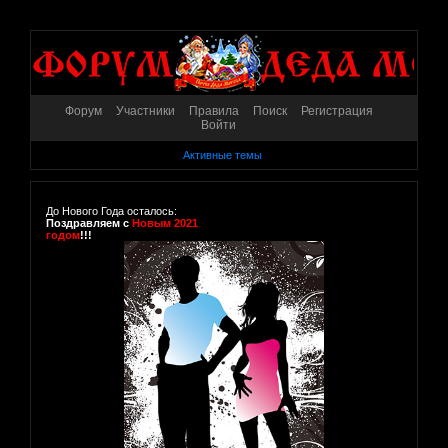
Форум
Участники
Правила
Поиск
Регистрация
Войти
Активные темы
До Нового Года осталось:
Поздравляем с
Новым 2021
годом
!!!