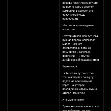
вообще практически ничего
не нужно, кроме веселой
компании, в которой его
сразу можно будет
испробовать.
Масло как произведение
искусства
Пустая стеклянная бутылка,
винная пробка, оливковое
масло, немного
декоративных веточек
розмарина и капелька
фантазии — и крутой
дизайнерский подарок готов!
Карта мира
Любителям путешествий
точно придется по вкусу
подобная оригинальная
карта, на которой
посещенные страны нужно
стирать монеткой.
Утепление ножек
Яркие тематические носочки
или забавные тапочки