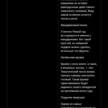
наверняка не оставят
равнодушным даже самого
серьезного человека. Ведь
зимой особенно хочется
тепла и уюта!
Мандариновый венок
У многих Новый год
ассоциируется именно с
мандаринами. Вот такой
простой, но забавный
подарок можно сделать,
используя эти фрукты.
Необычная кружка
Кружек у всех много, а таких,
в вязанных чехлах, — нет.
Тематический чехол можно
связать самому или купить
готовый. Такая кружка
гарантированно будет
радовать своего обладателя
на протяжении всего года.
Подушка-зверушка
Одним из самых
нетривиальных подарков на