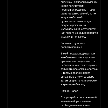
рисунком, символизирующим
хобби получателя:
небольшая машинка — для
фанатов автомобилей, котик
— для любителей
пушистиков, ноты — для
людей, играющих на
музыкальных инструментах
или просто ценящих хорошую
музыку, и так далее.
Баночка с лучшими
воспоминаниями
Такой подарок подходит как
влюбленным, так и лучшим
друзьям или родителям. На
небольших листочках бумаги
запишите все самые светлые
и теплые воспоминания,
связанные с получателем,
затем сверните их и сложите
в красивую баночку.
Зимний набор
Сформируйте персональный
зимний набор с самыми
необходимыми вещами.