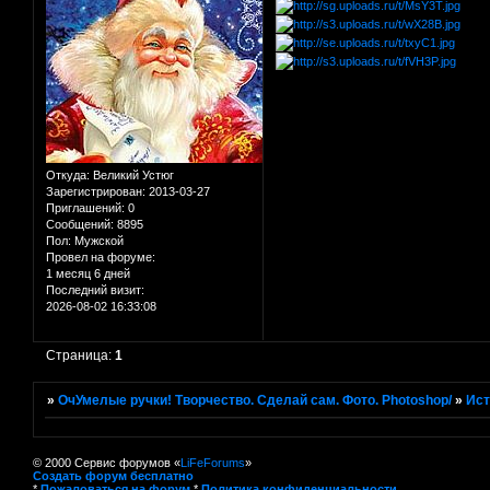
Откуда:
Великий Устюг
Зарегистрирован
: 2013-03-27
Приглашений:
0
Сообщений:
8895
Пол:
Мужской
Провел на форуме:
1 месяц 6 дней
Последний визит:
2026-08-02 16:33:08
Страница:
1
»
ОчУмелые ручки! Творчество. Сделай сам. Фото. Photoshop/
»
Ист
© 2000 Сервис форумов «
LiFeForums
»
Создать форум бесплатно
*
Пожаловаться на форум
*
Политика конфиденциальности