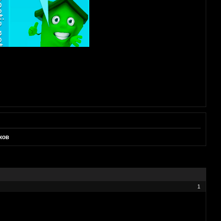
ков
1