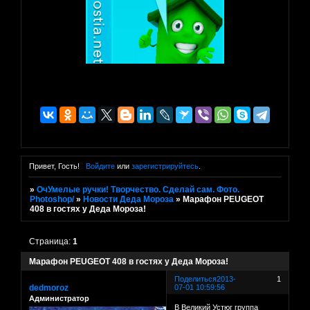
Привет, Гость!
Войдите
или
зарегистрируйтесь
.
»
ОчУмелые ручки! Творчество. Сделай сам. Фото.
Photoshop/
»
Новости Деда Мороза
»
Марафон PEUGEOT
408 в гостях у Деда Мороза!
Страница:
1
Марафон PEUGEOT 408 в гостях у Деда Мороза!
Поделиться
2013-
1
dedmoroz
07-01 10:59:56
Администратор
В Великий Устюг группа