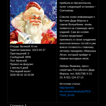
прибыла из Архангельска,
пункт следующей остановки –
Сыктывкар.
Совсем скоро информация о
Вотчине Деда Мороза и
самом Волшебнике вновь
появится на страницах авто
изданий. Сам же хозяин
Сказки продолжает
принимать в своих владениях
многочисленных гостей и уже
Откуда:
Великий Устюг
вовсю готовится к главному
Зарегистрирован
: 2013-03-27
летнему празднику «Макушка
Приглашений:
0
Лета», который пройдет в
Сообщений:
8895
первые выходные июля.
Пол:
Мужской
Провел на форуме:
Любовь Якимова, пресс-
1 месяц 6 дней
секретарь Российского Деда
Последний визит:
Мороза, тел. 8(81738) 5-21-
2026-08-02 16:33:08
24, 8-921-124-27-13
Источник статьи:
http://pochta-
dm.ru/news/detail.php?ELE …
TION_ID=58
Страница:
1