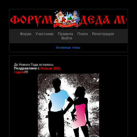
Форум
Участники
Правила
Поиск
Регистрация
Войти
Активные темы
До Нового Года осталось:
Поздравляем с
Новым 2021
годом
!!!