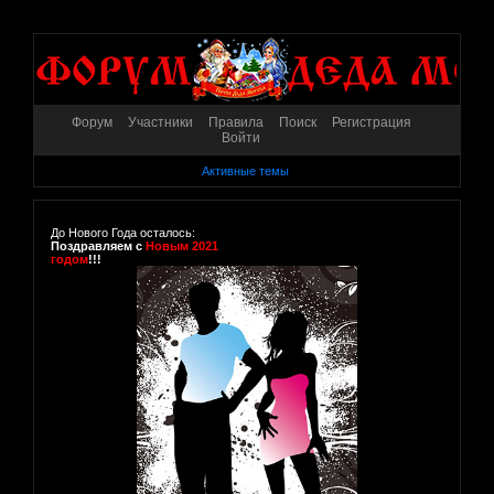
Форум
Участники
Правила
Поиск
Регистрация
Войти
Активные темы
До Нового Года осталось:
Поздравляем с
Новым 2021
годом
!!!