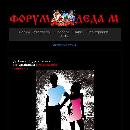
Форум
Участники
Правила
Поиск
Регистрация
Войти
Активные темы
До Нового Года осталось:
Поздравляем с
Новым 2021
годом
!!!