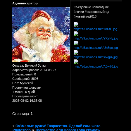
Администратор
Съедобные новогодние
ёлочки #скороновыйгод
#новыйгод2018
Откуда:
Великий Устюг
Зарегистрирован
: 2013-03-27
Приглашений:
0
Сообщений:
8895
Пол:
Мужской
Провел на форуме:
1 месяц 6 дней
Последний визит:
2026-08-02 16:33:08
Страница:
1
»
ОчУмелые ручки! Творчество. Сделай сам. Фото.
Photoshop/
»
Творчество для Нового Года скачать