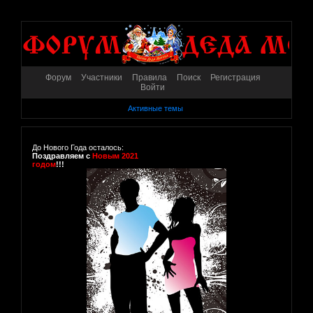
Форум
Участники
Правила
Поиск
Регистрация
Войти
Активные темы
До Нового Года осталось:
Поздравляем с
Новым 2021
годом
!!!