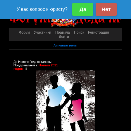
Форум
Участники
Правила
Поиск
Регистрация
Войти
Активные темы
До Нового Года осталось:
Поздравляем с
Новым 2021
годом
!!!