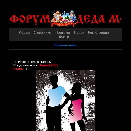
Форум
Участники
Правила
Поиск
Регистрация
Войти
Активные темы
До Нового Года осталось:
Поздравляем с
Новым 2021
годом
!!!